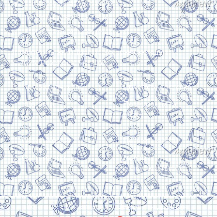
Харків, вулиця Сумська, 13
Телефон: (050) 305-05-41
E-Mail: torsingplus@gmail.com
Інтернет-магазин Торсінг. Усі права захищені
© 2024. Розробка:
Skill Unit
Про видавництво
Оплата та доставка
Контакти
Повернення та
обмін
Скачати прайс
Договір оферти
Система знижок
Політика
конфіденційності
Замовити дзвінок
Контакти
Мій аккаунт