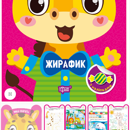
Клацніть, щоб збільшити