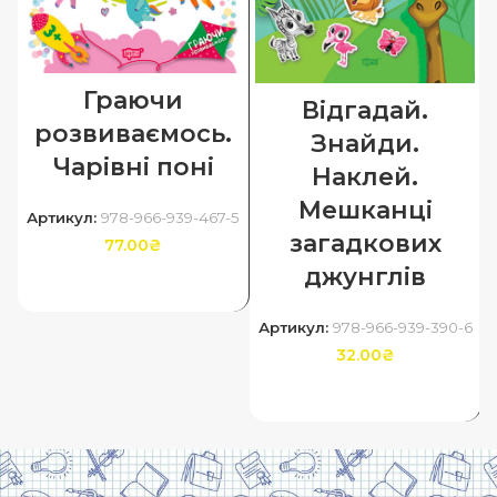
Граючи
Відгадай.
розвиваємось.
Знайди.
Чарівні поні
Наклей.
Мешканці
Артикул:
978-966-939-467-5
загадкових
77.00
₴
джунглів
ДОДАТИ В КОШИК
Артикул:
978-966-939-390-6
32.00
₴
ДОДАТИ В КОШИК