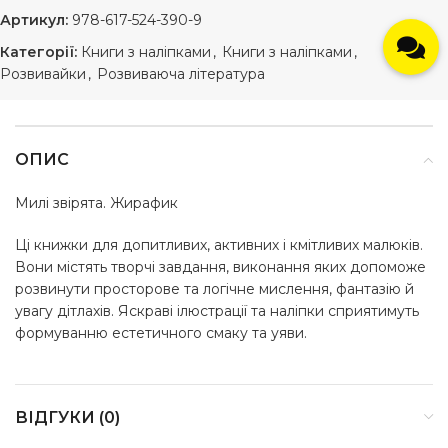
Артикул:
978-617-524-390-9
Категорії:
Книги з наліпками
,
Книги з наліпками
,
Розвивайки
,
Розвиваюча література
ОПИС
Милі звірята. Жирафик
Ці книжки для допитливих, активних і кмітливих малюків.
Вони містять творчі завдання, виконання яких допоможе
розвинути просторове та логічне мислення, фантазію й
увагу дітлахів. Яскраві ілюстрації та наліпки сприятимуть
формуванню естетичного смаку та уяви.
ВІДГУКИ (0)