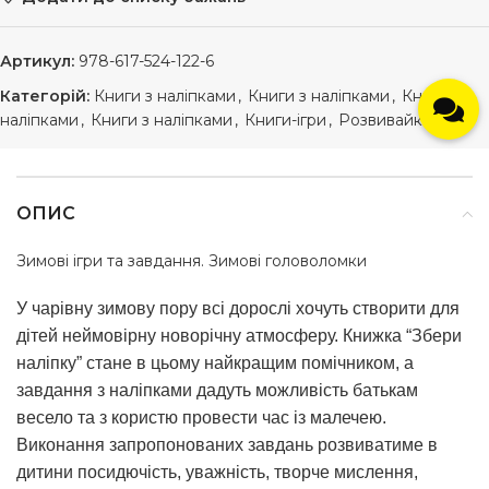
Артикул:
978-617-524-122-6
Категорій:
Книги з наліпками
,
Книги з наліпками
,
Книги з
наліпками
,
Книги з наліпками
,
Книги-ігри
,
Розвивайки
ОПИС
Зимові ігри та завдання. Зимові головоломки
У чарівну зимову пору всі дорослі хочуть створити для
дітей неймовірну новорічну атмосферу. Книжка “Збери
наліпку” стане в цьому найкращим помічником, а
завдання з наліпками дадуть можливість батькам
весело та з користю провести час із малечею.
Виконання запропонованих завдань розвиватиме в
дитини посидючість, уважність, творче мислення,