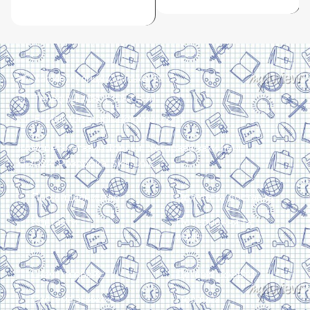
ДОДАТИ В КОШИК
Харків, вулиця Сумська, 13
Телефон: (050) 305-05-41
E-Mail: torsingplus@gmail.com
Інтернет-магазин Торсінг. Усі права захищені
© 2024. Розробка:
Skill Unit
Про видавництво
Оплата та доставка
Контакти
Повернення та
обмін
Скачати прайс
Договір оферти
Система знижок
Політика