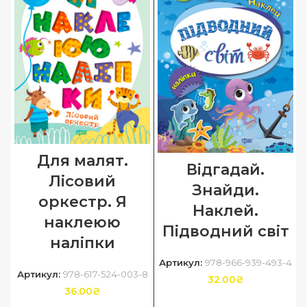
Для малят.
Відгадай.
Лісовий
Знайди.
оркестр. Я
Наклей.
наклеюю
Підводний світ
наліпки
Артикул:
978-966-939-493-4
Артикул:
978-617-524-003-8
32.00
₴
36.00
₴
ДОДАТИ В КОШИК