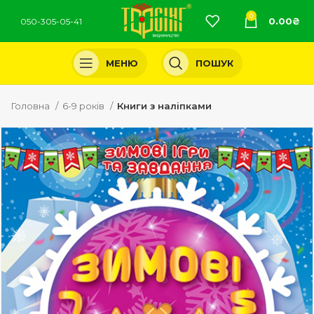
0
0.00
₴
050-305-05-41
МЕНЮ
ПОШУК
Головна
6-9 років
Книги з наліпками