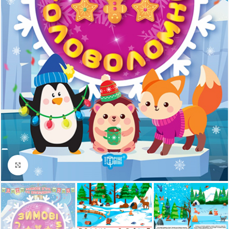
Клацніть, щоб збільшити