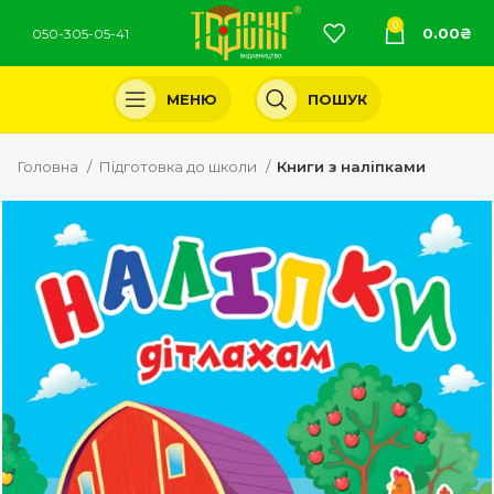
0
0.00
₴
050-305-05-41
МЕНЮ
ПОШУК
Головна
Підготовка до школи
Книги з наліпками