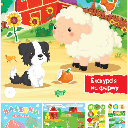
Клацніть, щоб збільшити