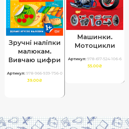
Машинки.
Зручні наліпки
Мотоцикли
малюкам.
Вивчаю цифри
Артикул:
978-617-524-106-6
55.00
₴
Артикул:
978-966-939-756-0
ДОДАТИ В КОШИК
39.00
₴
ДОДАТИ В КОШИК