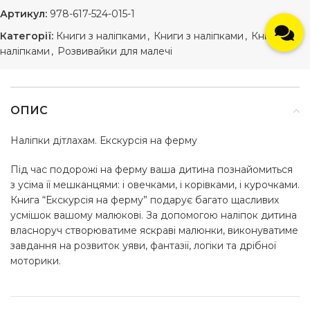
Артикул:
978-617-524-015-1
Категорії:
Книги з наліпками
,
Книги з наліпками
,
Книжки з
наліпками
,
Розвивайки для малечі
ОПИС
Наліпки дітлахам. Екскурсія на ферму
Під час подорожі на ферму ваша дитина познайомиться
з усіма її мешканцями: і овечками, і корівками, і курочками.
Книга “Екскурсія на ферму” подарує багато щасливих
усмішок вашому малюкові. За допомогою наліпок дитина
власноруч створюватиме яскраві малюнки, виконуватиме
завдання на розвиток уяви, фантазії, логіки та дрібної
моторики.