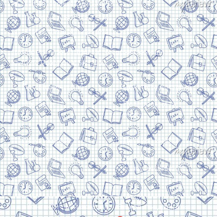
Харків, вулиця Сумська, 13
Телефон: (050) 305-05-41
E-Mail: torsingplus@gmail.com
Інтернет-магазин Торсінг. Усі права захищені
© 2024. Розробка:
Skill Unit
Про видавництво
Оплата та доставка
Контакти
Повернення та
обмін
Скачати прайс
Договір оферти
Система знижок
Політика
конфіденційності
Замовити дзвінок
Контакти
Мій аккаунт