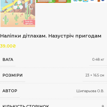
Наліпки дітлахам. Назустріч пригодам
39.00
₴
ВАГА
0.48 кг
РОЗМІРИ
23 × 16.5 см
АВТОР
Шипарьова О.В.
КІЛЬКІСТЬ СТОРІНОК
8