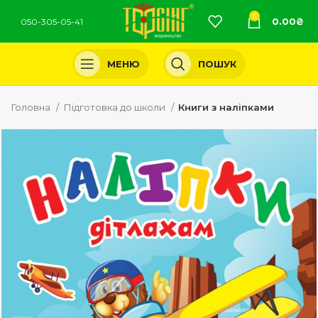
0
0.00
₴
050-305-05-41
МЕНЮ
ПОШУК
Головна
Підготовка до школи
Книги з наліпками