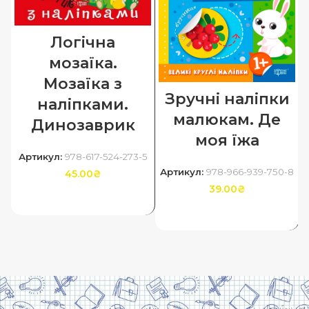
Логічна
мозаїка.
Мозаїка з
Зручні наліпки
наліпками.
малюкам. Де
Динозаврик
моя їжа
Артикул:
978-617-524-273-5
Артикул:
978-966-939-750-8
45.00
₴
39.00
₴
ДОДАТИ В КОШИК
ДОДАТИ В КОШИК