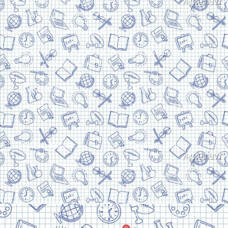
Харків, вулиця Сумська, 13
Телефон: (050) 305-05-41
E-Mail: torsingplus@gmail.com
Інтернет-магазин Торсінг. Усі права захищені
© 2024. Розробка:
Skill Unit
Про видавництво
Оплата та доставка
Контакти
Повернення та
обмін
Скачати прайс
Договір оферти
Система знижок
Політика
конфіденційності
Замовити дзвінок
Контакти
Мій аккаунт