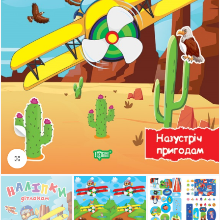
Клацніть, щоб збільшити