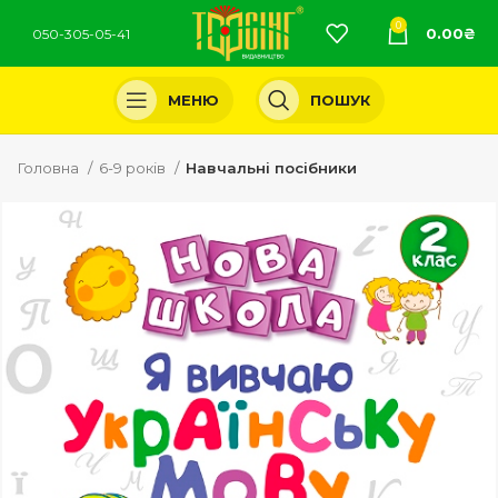
0
0.00
₴
050-305-05-41
МЕНЮ
ПОШУК
Головна
6-9 років
Навчальні посібники