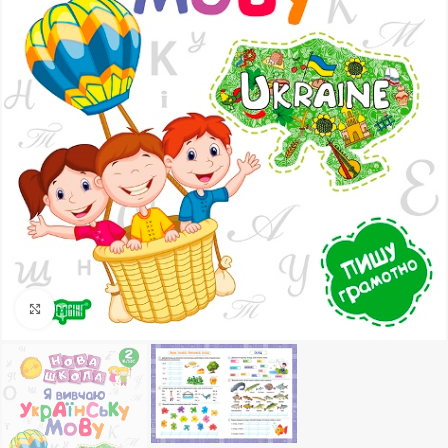
Клацніть, щоб збільшити