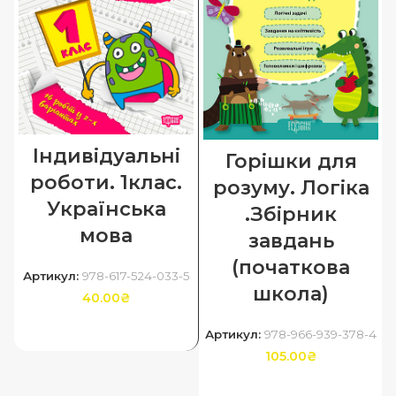
Індивідуальні
Горішки для
роботи. 1клас.
розуму. Логіка
Українська
.Збірник
мова
завдань
(початкова
Артикул:
978-617-524-033-5
школа)
40.00
₴
ДОДАТИ В КОШИК
Артикул:
978-966-939-378-4
105.00
₴
ДОДАТИ В КОШИК