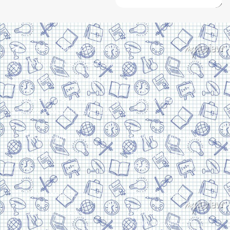
Харків, вулиця Сумська, 13
Телефон: (050) 305-05-41
E-Mail: torsingplus@gmail.com
Інтернет-магазин Торсінг. Усі права захищені
© 2024. Розробка:
Skill Unit
Про видавництво
Оплата та доставка
Контакти
Повернення та
обмін
Скачати прайс
Договір оферти
Система знижок
Політика
конфіденційності