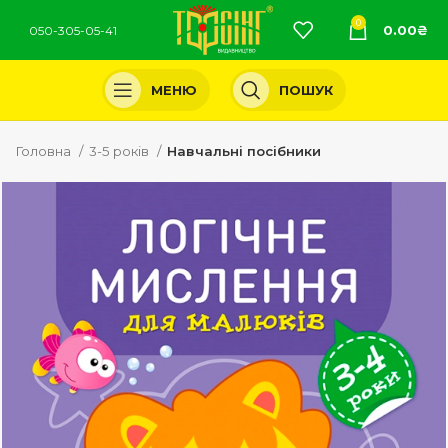
0
0.00
₴
050-305-05-41
МЕНЮ
ПОШУК
Головна
3-5 років
Навчальні посібники