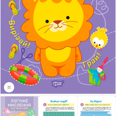
Клацніть, щоб збільшити