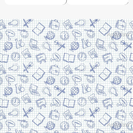
Харків, вулиця Сумська, 13
Телефон: (050) 305-05-41
E-Mail: torsingplus@gmail.com
Інтернет-магазин Торсінг. Усі права захищені
© 2024. Розробка:
Skill Unit
Про видавництво
Оплата та доставка
Контакти
Повернення та
обмін
Скачати прайс
Договір оферти
Система знижок
Політика