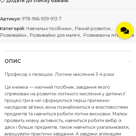
Додати до списку бажань
Артикул:
978-966-939-913-7
Категорій:
Навчальні посібники
,
Ранній розвиток
,
Розвивайки
,
Розвивайки для малечі
,
Розвиваюча література
ОПИС
Професор з пелюшок. Логічне мислення 3-4 роки
Ця книжка — наочний посібник, завдання якого
спрямовані на розвиток логічного мислення у дитини.У
процесі гри в неї сформуються перші причинно-
наслідкові зв’язки, вона познайомиться із властивостями
предметів та навчиться робити логічні висновки. Малюк
проявить мовну активність, навчиться робити вибір із
двох і більше предметів, також навчиться узагальнювати,
вирішувати практичні завдання. А завдяки аплікаціям