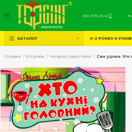
050-305-05-41
К
0-2 РОКИ
3-5 РОКІВ
КАТАЛОГ
Головна
6-9 років
Читаємо самостійно
Сам удома. Хто 