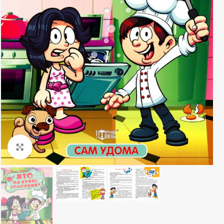
Клацніть, щоб збільшити