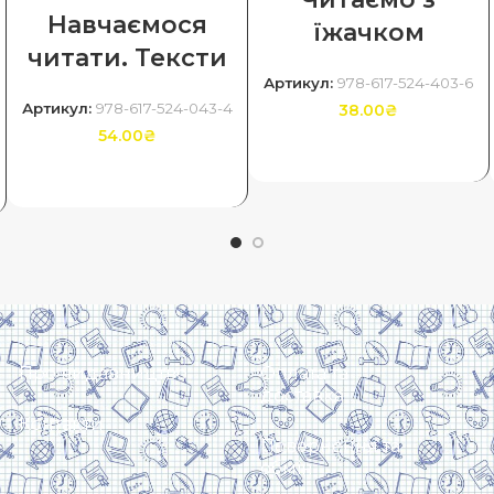
Навчаємося
їжачком
читати. Тексти
Артикул:
978-617-524-403-6
Артикул:
978-617-524-043-4
38.00
₴
54.00
₴
ДОДАТИ В КОШИК
ДОДАТИ В КОШИК
Про видавництво
Оплата та
доставка
Контакти
Повернення та
обмін