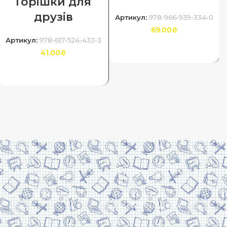
Горішки для
друзів
Артикул:
978-966-939-334-0
69.00
₴
Артикул:
978-617-524-433-3
ДОДАТИ В КОШИК
41.00
₴
ДОДАТИ В КОШИК
Скачати прайс
Договір оферти
Система знижок
Політика
конфіденційності