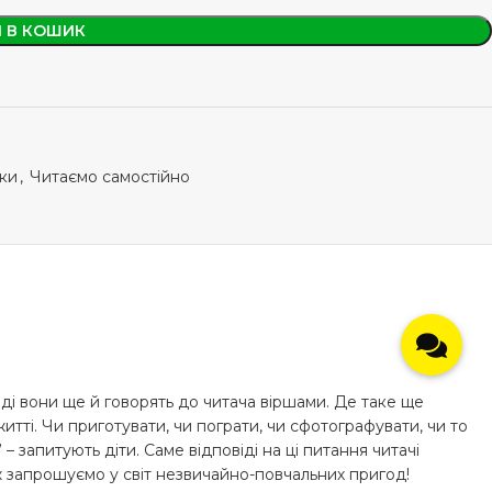
 В КОШИК
ки
,
Читаємо самостійно
оді вони ще й говорять до читача віршами. Де таке ще
итті. Чи приготувати, чи пограти, чи сфотографувати, чи то
– запитують діти. Саме відповіді на ці питання читачі
ж запрошуємо у світ незвичайно-повчальних пригод!