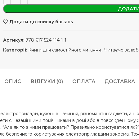
ДОДАТИ
Додати до списку бажань
Артикул:
978-617-524-114-1-1
Категорії:
Книги для самостійного читання
,
Читаємо залюб
ОПИС
ВІДГУКИ (0)
ОПЛАТА
ДОСТАВКА
електроприлади, кухонне начиння, різноманітні гаджети, а ін
дмети є незамінними помічниками в домі або в повсякденному ж
і. “Але як то з ними працювати? Правильно користуватися як?” 
авила безпечного користування електроприладами зокрема. То