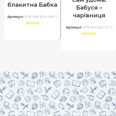
блакитна Бабка
Бабуся –
чарівниця
Артикул:
978-966-939-489-7
69.00
₴
Артикул:
978-617-524-112-7
ДОДАТИ В КОШИК
48.00
₴
ДОДАТИ В КОШИК
Харків, вулиця Сумська, 13
Телефон: (050) 305-05-41
E-Mail: torsingplus@gmail.com
Інтернет-магазин Торсінг. Усі права захищені