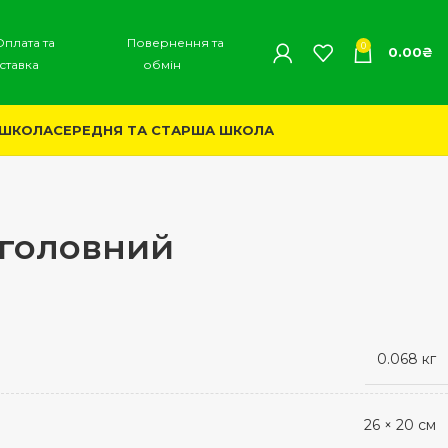
Оплата та
Повернення та
0
0.00
₴
ставка
обмін
 ШКОЛА
СЕРЕДНЯ ТА СТАРША ШКОЛА
і головний
0.068 кг
26 × 20 см