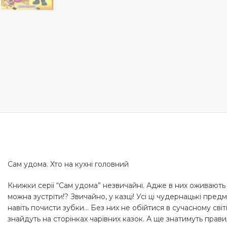
Сам удома. Хто на кухні головний
Книжки серії “Сам удома” незвичайні. Адже в них оживають 
можна зустріти!? Звичайно, у казці! Усі ці чудернацькі пре
навіть почисти зубки… Без них не обійтися в сучасному світ
знайдуть на сторінках чарівних казок. А ще знатимуть пр