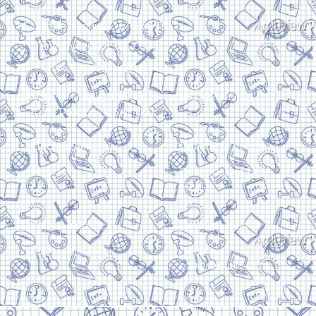
Харків, вулиця Сумська, 13
Телефон: (050) 305-05-41
E-Mail: torsingplus@gmail.com
Інтернет-магазин Торсінг. Усі права захищені
© 2024. Розробка:
Skill Unit
Про видавництво
Оплата та доставка
Контакти
Повернення та
обмін
Скачати прайс
Договір оферти
Система знижок
Політика
конфіденційності