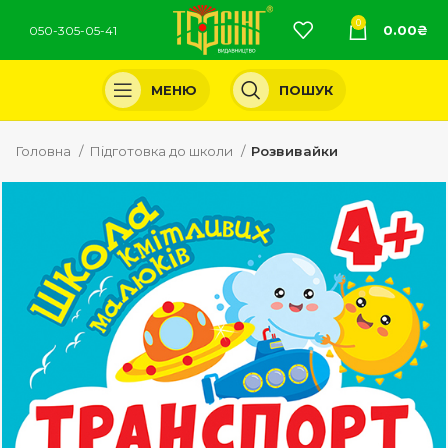
0
0.00
₴
050-305-05-41
МЕНЮ
ПОШУК
Головна
Підготовка до школи
Розвивайки