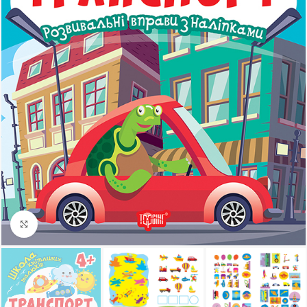
Клацніть, щоб збільшити