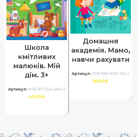
Домашня
Школа
академія. Мамо,
кмітливих
навчи рахувати
малюків. Мій
Артикул:
978-966-939-761-4
дім. 3+
56.00
₴
Артикул:
978-617-524-283-4
ДОДАТИ В КОШИК
45.00
₴
ДОДАТИ В КОШИК