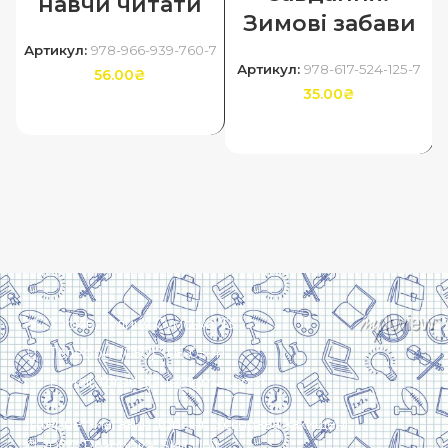
навчи читати
Зимові забави
Артикул:
978-966-939-760-7
Артикул:
978-617-524-125-7
56.00
₴
35.00
₴
ДОДАТИ В КОШИК
ДОДАТИ В КОШИК
Харків, вулиця Сумська, 13
Телефон: (050) 305-05-41
E-Mail: torsingplus@gmail.com
Інтернет-магазин Торсінг. Усі права захищені
© 2024. Розробка:
Skill Unit