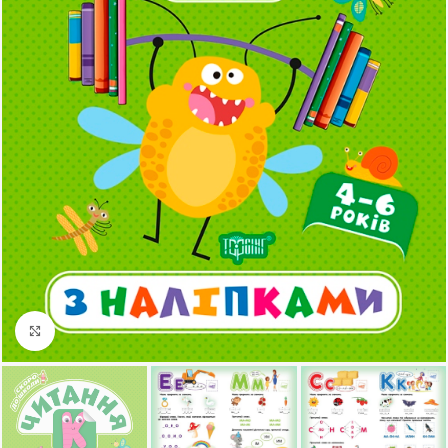
Клацніть, щоб збільшити