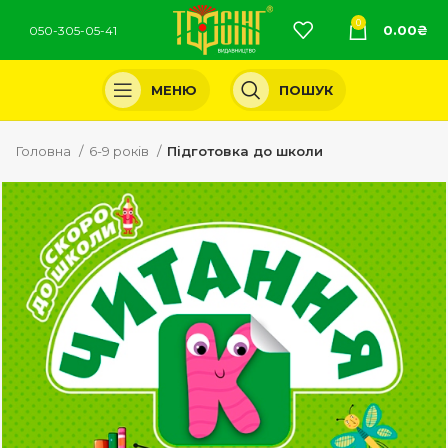
0
0.00
₴
050-305-05-41
МЕНЮ
ПОШУК
Головна
6-9 років
Підготовка до школи