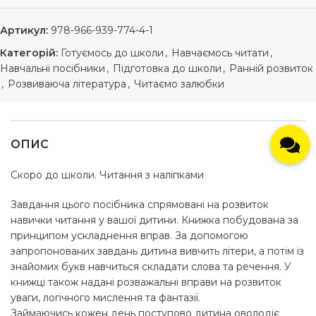
Артикул:
978-966-939-774-4-1
Категорій:
Готуємось до школи
,
Навчаємось читати
,
Навчальні посібники
,
Підготовка до школи
,
Ранній розвиток
,
Розвиваюча література
,
Читаємо залюбки
ОПИС
Скоро до школи. Читання з наліпками
Завдання цього посібника спрямовані на розвиток
навички читання у вашої дитини. Книжка побудована за
принципом ускладнення вправ. За допомогою
запропонованих завдань дитина вивчить літери, а потім із
знайомих букв навчиться складати слова та речення. У
книжці також надані розважальні вправи на розвиток
уваги, логічного мислення та фантазії.
Займаючись кожен день поступово дитина оволодіє