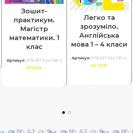
Зошит-
Легко та
практикум.
зрозуміло.
Магiстр
Англійська
математики. 1
мова 1 – 4 класи
клас
Артикул:
978-617-524-139-4
Артикул:
978-617-524-168-4
64.00
₴
97.00
₴
ДОДАТИ В КОШИК
ДОДАТИ В КОШИК