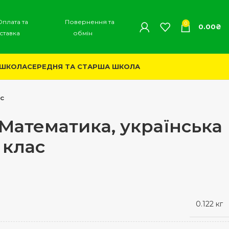
Оплата та
Повернення та
0
0.00
₴
ставка
обмін
 ШКОЛА
СЕРЕДНЯ ТА СТАРША ШКОЛА
ас
 Математика, українська
 клас
0.122 кг