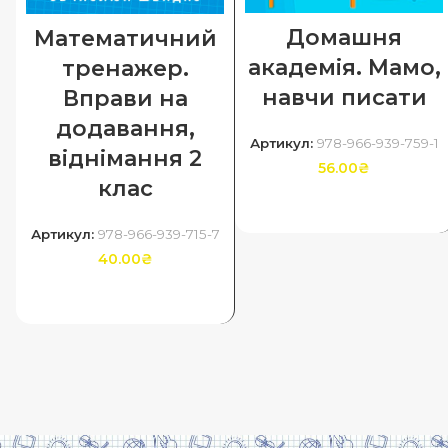
Домашня
Математичний
академія. Мамо,
тренажер.
навчи писати
Вправи на
додавання,
Артикул:
978-966-939-759-1
віднімання 2
56.00
₴
клас
ДОДАТИ В КОШИК
Артикул:
978-966-939-715-7
40.00
₴
ДОДАТИ В КОШИК