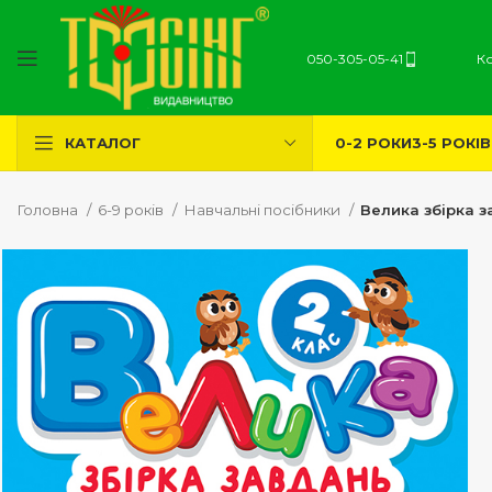
050-305-05-41
К
0-2 РОКИ
3-5 РОКІВ
КАТАЛОГ
Головна
6-9 років
Навчальні посібники
Велика збірка з