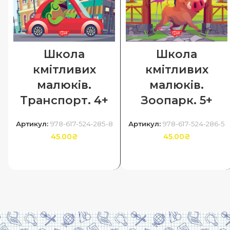
Школа
Школа
кмітливих
кмітливих
малюків.
малюків.
Транспорт. 4+
Зоопарк. 5+
Артикул:
978-617-524-285-8
Артикул:
978-617-524-286-5
45.00
₴
45.00
₴
ДОДАТИ В КОШИК
ДОДАТИ В КОШИК