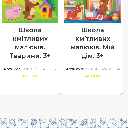
Школа
Школа
кмітливих
кмітливих
малюків.
малюків. Мій
Тварини. 3+
дім. 3+
Артикул:
978-617-524-282-7
Артикул:
978-617-524-283-4
45.00
₴
45.00
₴
ДОДАТИ В КОШИК
ДОДАТИ В КОШИК