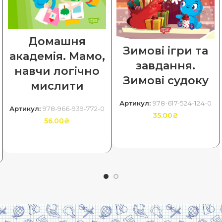
Домашня
Зимові ігри та
академія. Мамо,
завдання.
навчи логічно
Зимові судоку
мислити
Артикул:
978-617-524-124-0
Артикул:
978-966-939-772-0
35.00
₴
56.00
₴
ДОДАТИ В КОШИК
ДОДАТИ В КОШИК