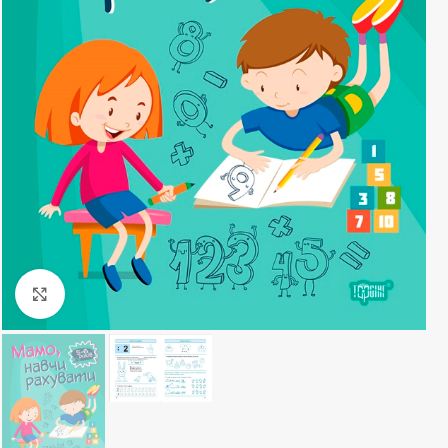
Клацніть, щоб збільшити