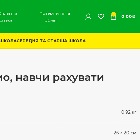
Оплата та
Повернення та
0
0.00
₴
ставка
обмін
 ШКОЛА
СЕРЕДНЯ ТА СТАРША ШКОЛА
о, навчи рахувати
0.92 кг
26 × 20 см