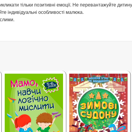
икати тільки позитивні емоції. Не перевантажуйте дитину,
те індивідуальні особливості малюка.
ослими.