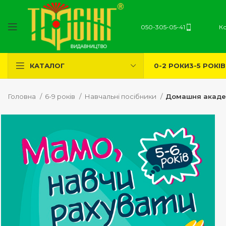
050-305-05-41
К
0-2 РОКИ
3-5 РОКІВ
КАТАЛОГ
Головна
6-9 років
Навчальні посібники
Домашня академ