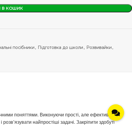
 В КОШИК
альні посібники
,
Підготовка до школи
,
Розвивайки
,
чними поняттями. Виконуючи прості, але ефективні
і розв’язувати найпростіші задачі. Закріпити здобуті