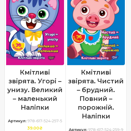
Кмітливі
Кмітливі
звірята. Чистий
звірята. Угорі –
– брудний.
унизу. Великий
Повний –
– маленький
порожній.
Наліпки
Наліпки
Артикул:
978-617-524-257-5
39.00
₴
Артикул:
978-617-524-259-9