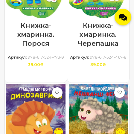
Книжка-
Книжка-
хмаринка.
хмаринка.
Порося
Черепашка
Артикул:
978-617-524-473-9
Артикул:
978-617-524-467-8
39.00
₴
39.00
₴
ДОДАТИ В КОШИК
ДОДАТИ В КОШИК