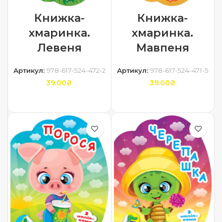
Книжка-
Книжка-
хмаринка.
хмаринка.
Левеня
Мавпеня
Артикул:
978-617-524-472-2
Артикул:
978-617-524-471-5
39.00
₴
39.00
₴
ДОДАТИ В КОШИК
ДОДАТИ В КОШИК