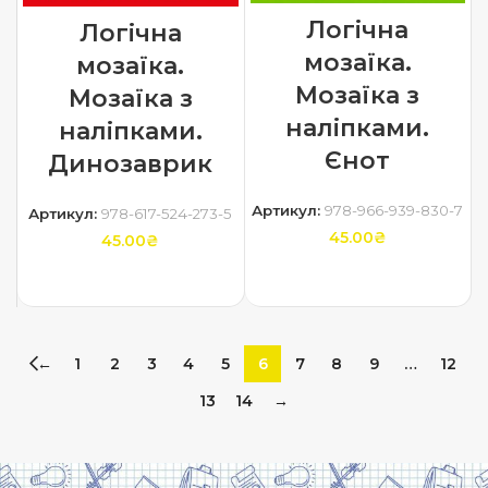
Логічна
Логічна
мозаїка.
мозаїка.
Мозаїка з
Мозаїка з
наліпками.
наліпками.
Єнот
Динозаврик
Артикул:
978-966-939-830-7
Артикул:
978-617-524-273-5
45.00
₴
45.00
₴
ДОДАТИ В КОШИК
ДОДАТИ В КОШИК
←
1
2
3
4
5
6
7
8
9
…
12
13
14
→