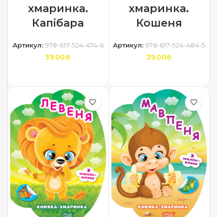
хмаринка.
хмаринка.
Капібара
Кошеня
Артикул:
978-617-524-474-6
Артикул:
978-617-524-484-5
39.00
₴
39.00
₴
ДОДАТИ В КОШИК
ДОДАТИ В КОШИК