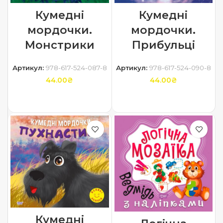
Кумедні
Кумедні
мордочки.
мордочки.
Монстрики
Прибульці
Артикул:
978-617-524-087-8
Артикул:
978-617-524-090-8
44.00
₴
44.00
₴
ДОДАТИ В КОШИК
ДОДАТИ В КОШИК
Кумедні