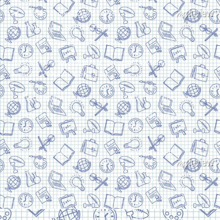
Харків, вулиця Сумська, 13
Телефон: (050) 305-05-41
E-Mail: torsingplus@gmail.com
Інтернет-магазин Торсінг. Усі права захищені
© 2024. Розробка:
Skill Unit
Про видавництво
Оплата та доставка
Контакти
Повернення та
обмін
Скачати прайс
Договір оферти
Система знижок
Політика
конфіденційності
Замовити дзвінок
Контакти
Мій аккаунт