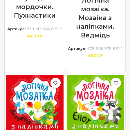
Логічна
мордочки.
мозаїка.
Пухнастики
Мозаїка з
наліпками.
Артикул:
978-617-524-089-2
Ведмідь
44.00
₴
ДОДАТИ В КОШИК
Артикул:
978-966-939-832-1
45.00
₴
ДОДАТИ В КОШИК