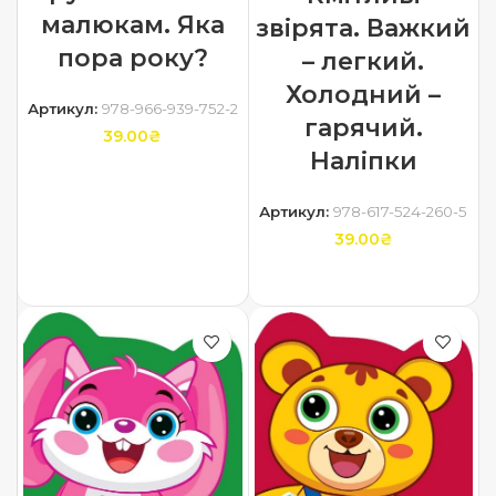
малюкам. Яка
звірята. Важкий
пора року?
– легкий.
Холодний –
Артикул:
978-966-939-752-2
гарячий.
39.00
₴
Наліпки
ДОДАТИ В КОШИК
Артикул:
978-617-524-260-5
39.00
₴
ДОДАТИ В КОШИК