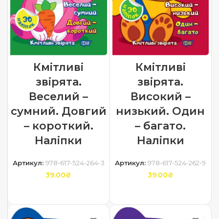
Кмітливі
Кмітливі
звірята.
звірята.
Веселий –
Високий –
сумний. Довгий
низький. Один
– короткий.
– багато.
Наліпки
Наліпки
Артикул:
978-617-524-264-3
Артикул:
978-617-524-262-9
39.00
₴
39.00
₴
ДОДАТИ В КОШИК
ДОДАТИ В КОШИК