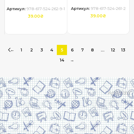
Артикул:
978-617-524-261-2
Артикул:
978-617-524-262-9-1
39.00
₴
39.00
₴
ДОДАТИ В КОШИК
ДОДАТИ В КОШИК
←
1
2
3
4
5
6
7
8
…
12
13
14
→
Харків, вулиця Сумська, 13
Телефон: (050) 305-05-41
E-Mail: torsingplus@gmail.com
Інтернет-магазин Торсінг. Усі права захищені
© 2024. Розробка:
Skill Unit