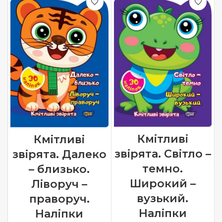
Кмітливі
Кмітливі
звірята. Світло –
звірята. Далеко
темно.
– близько.
Широкий –
Ліворуч –
вузький.
праворуч.
Наліпки
Наліпки