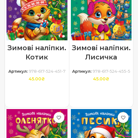
Зимові наліпки.
Зимові наліпки.
Котик
Лисичка
Артикул:
978-617-524-451-7
Артикул:
978-617-524-455-5
45.00
₴
45.00
₴
ДОДАТИ В КОШИК
ДОДАТИ В КОШИК