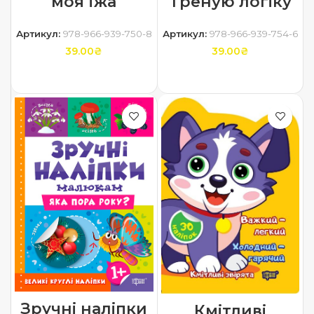
моя їжа
Треную логіку
Артикул:
978-966-939-750-8
Артикул:
978-966-939-754-6
39.00
₴
39.00
₴
ДОДАТИ В КОШИК
ДОДАТИ В КОШИК
Зручні наліпки
Кмітливі