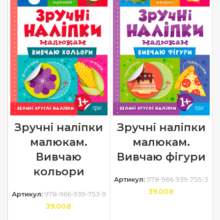
Зручні наліпки
Зручні наліпки
малюкам.
малюкам.
Вивчаю
Вивчаю фігури
кольори
Артикул:
978-966-939-755-3
39.00
₴
Артикул:
978-966-939-753-9
39.00
₴
ДОДАТИ В КОШИК