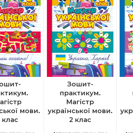
ошит-
Зошит-
ктикум.
практикум.
агістр
Магістр
ської мови.
української мови.
укр
1 клас
2 клас