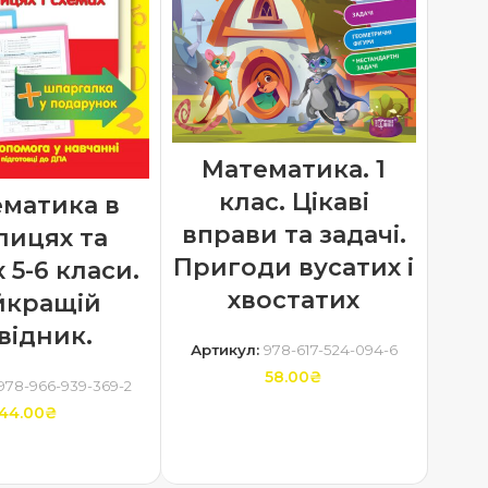
Математика. 1
клас. Цікаві
матика в
вправи та задачі.
лицях та
Пригоди вусатих і
 5-6 класи.
хвостатих
йкращій
відник.
Артикул:
978-617-524-094-6
58.00
₴
978-966-939-369-2
44.00
₴
ДОДАТИ В КОШИК
ТИ В КОШИК