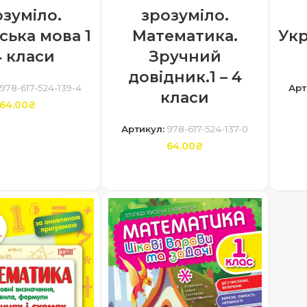
зрозуміло.
озуміло.
Математика.
Укр
ська мова 1
Зручний
4 класи
довідник.1 – 4
Арт
978-617-524-139-4
класи
64.00
₴
Артикул:
978-617-524-137-0
ТИ В КОШИК
64.00
₴
ДОДАТИ В КОШИК