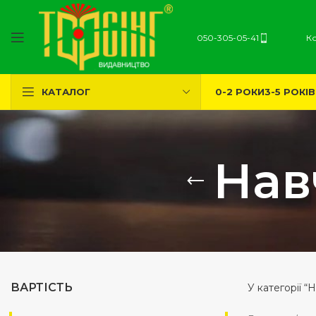
050-305-05-41
К
0-2 РОКИ
3-5 РОКІВ
КАТАЛОГ
Нав
ВАРТІСТЬ
У категорії 