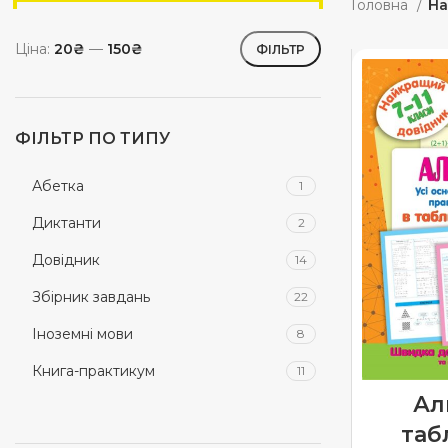
Головна
На
Ціна:
20₴
—
150₴
ФІЛЬТР
ФІЛЬТР ПО ТИПУ
Абетка
1
Диктанти
2
Довідник
14
Збірник завдань
22
Іноземні мови
8
Книга-практикум
11
Ал
Книга-тренажер
52
таб
книги з наліпками
1