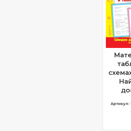
Мате
таб
схемах
На
до
Артикул:
ДОДА