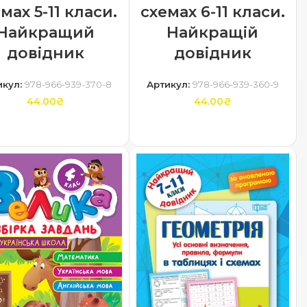
схемах 6-11 класи.
мах 5-11 класи.
Найкращій
Найкращий
довідник
довідник
Артикул:
978-966-939-360-9
икул:
978-966-939-370-8
44.00
₴
44.00
₴
ДОДАТИ В КОШИК
ДОДАТИ В КОШИК