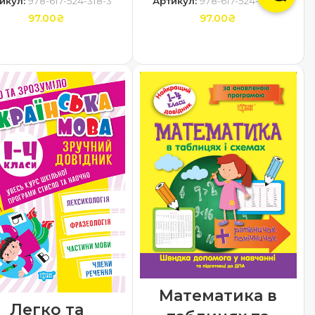
икул:
978-617-524-318-3
Артикул:
978-617-524-319-0
97.00
₴
97.00
₴
ДОДАТИ В КОШИК
ДОДАТИ В КОШИК
Математика в
Легко та