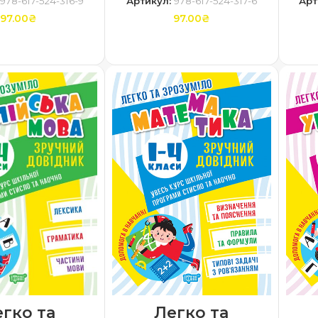
:
978-617-524-316-9
Артикул:
978-617-524-317-6
Арт
97.00
₴
97.00
₴
ТИ В КОШИК
ДОДАТИ В КОШИК
Легко та
гко та