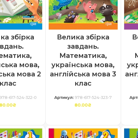
ка збірка
Велика збірка
В
вдань.
завдань.
ематика,
Математика,
ська мова,
українська мова,
ук
ська мова 2
англійська мова 3
анг
клас
клас
978-617-524-322-0
Артикул:
978-617-524-323-7
Арт
80.00
₴
80.00
₴
ТИ В КОШИК
ДОДАТИ В КОШИК