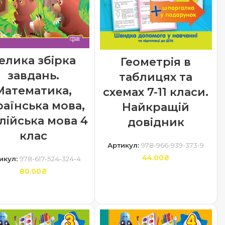
елика збірка
Геометрія в
завдань.
таблицях та
Математика,
схемах 7-11 класи.
раїнська мова,
Найкращій
лійська мова 4
довідник
клас
Артикул:
978-966-939-373-9
44.00
₴
икул:
978-617-524-324-4
80.00
₴
ДОДАТИ В КОШИК
ДОДАТИ В КОШИК