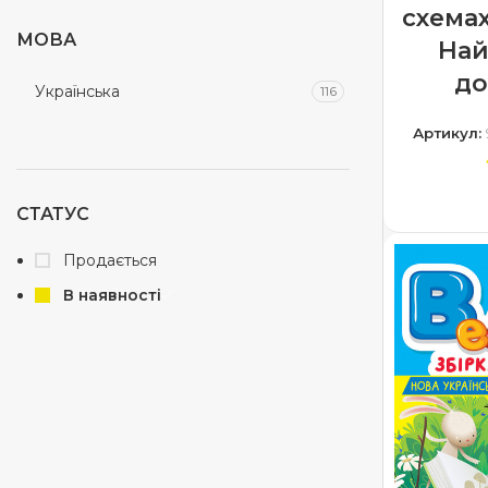
схемах
Математика 1 клас
1
МОВА
На
Математика 2 клас
до
1
Українська
116
математика 3 клас
1
Артикул:
Математика 4 клас
1
Навчаємося читати
6
ДОДА
СТАТУС
Початкова школа
8
Продається
Репетитор
12
В наявності
Робочий зошит
25
Розвиваюча література
98
Словник
5
Таблиці та схеми
11
Українська мова 1 клас
1