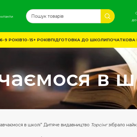
онтакти
до
6-9 РОКІВ
10-15+ РОКІВ
ПІДГОТОВКА ДО ШКОЛИ
ПОЧАТКОВА
чаємося в ш
“Навчаємося в школі” Дитяче видавництво
Торсінг
зібрало найк