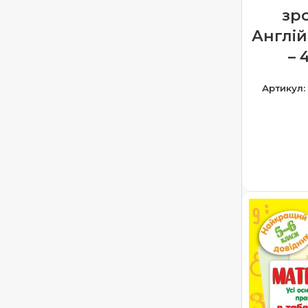
зр
Англій
– 
Артикул:
ДОДА