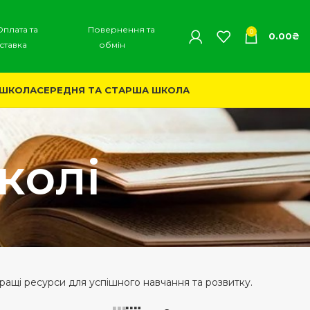
Оплата та
Повернення та
0
0.00
₴
ставка
обмін
 ШКОЛА
СЕРЕДНЯ ТА СТАРША ШКОЛА
колі
ращі ресурси для успішного навчання та розвитку.