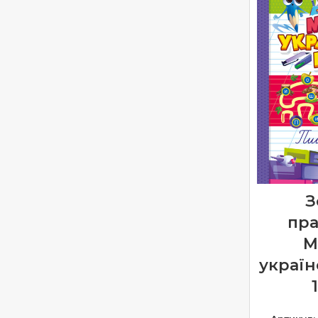
З
пра
М
україн