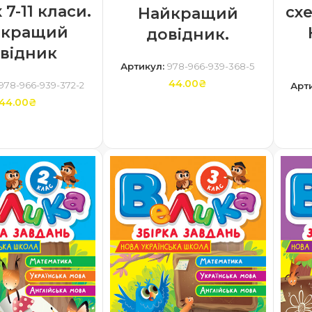
 7-11 класи.
схе
Найкращий
йкращий
довідник.
відник
Артикул:
978-966-939-368-5
44.00
₴
978-966-939-372-2
Арт
44.00
₴
ДОДАТИ В КОШИК
ТИ В КОШИК