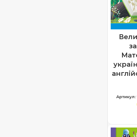
Українська мова 2 клас
1
Українська мова 3 клас
1
Українська мова 4 клас
1
Вели
Читаємо самостійно
2
за
Мат
україн
англій
Артикул:
ДОДА