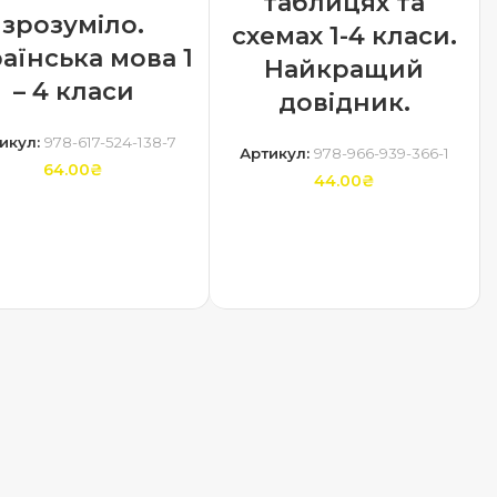
таблицях та
зрозуміло.
схемах 1-4 класи.
аїнська мова 1
Найкращий
– 4 класи
довідник.
икул:
978-617-524-138-7
Артикул:
978-966-939-366-1
64.00
₴
44.00
₴
ДОДАТИ В КОШИК
ДОДАТИ В КОШИК