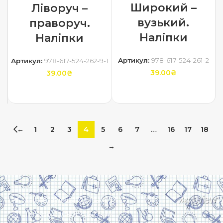
Широкий –
Ліворуч –
вузький.
праворуч.
Наліпки
Наліпки
Артикул:
978-617-524-261-2
Артикул:
978-617-524-262-9-1
39.00
₴
39.00
₴
ДОДАТИ В КОШИК
ДОДАТИ В КОШИК
←
1
2
3
4
5
6
7
…
16
17
18
→
Харків, вулиця Сумська, 13
Телефон: (050) 305-05-41