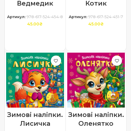
Ведмедик
Котик
Артикул:
978-617-524-454-8
Артикул:
978-617-524-451-7
45.00
₴
45.00
₴
ДОДАТИ В КОШИК
ДОДАТИ В КОШИК
Зимові наліпки.
Зимові наліпки.
Лисичка
Оленятко