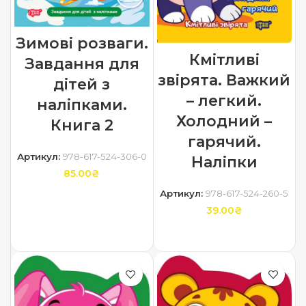
Зимові розваги.
Кмітливі
Завдання для
звірята. Важкий
дітей з
– легкий.
наліпками.
Холодний –
Книга 2
гарячий.
Артикул:
978-617-524-306-0
Наліпки
85.00
₴
Артикул:
978-617-524-260-5
ДОДАТИ В КОШИК
39.00
₴
ДОДАТИ В КОШИК