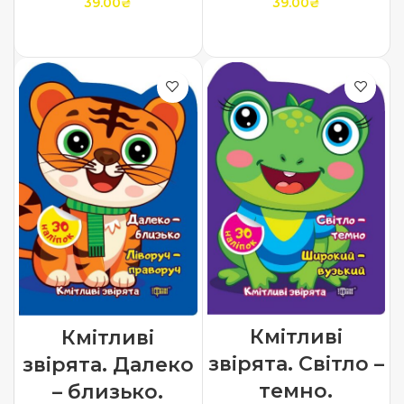
39.00
₴
39.00
₴
ДОДАТИ В КОШИК
ДОДАТИ В КОШИК
Кмітливі
Кмітливі
звірята. Світло –
звірята. Далеко
темно.
– близько.