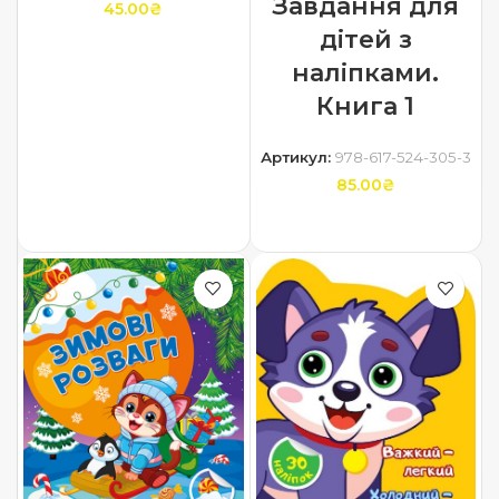
Завдання для
45.00
₴
дітей з
ДОДАТИ В КОШИК
наліпками.
Книга 1
Артикул:
978-617-524-305-3
85.00
₴
ДОДАТИ В КОШИК