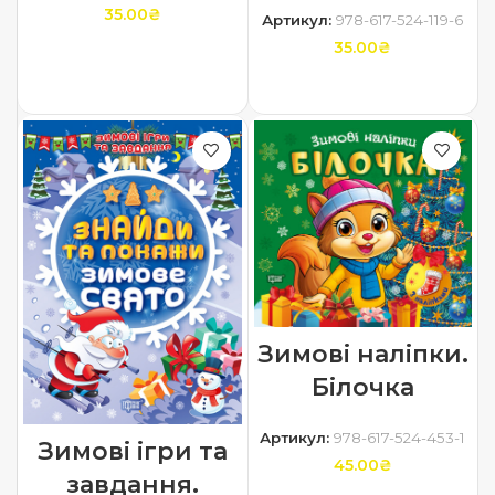
35.00
₴
Артикул:
978-617-524-119-6
35.00
₴
ДОДАТИ В КОШИК
ДОДАТИ В КОШИК
Зимові наліпки.
Білочка
Артикул:
978-617-524-453-1
Зимові ігри та
45.00
₴
завдання.