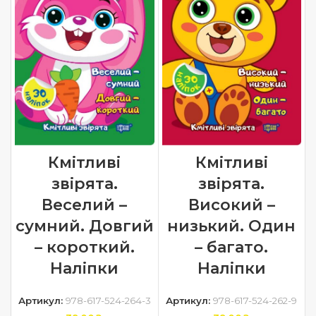
Кмітливі
Кмітливі
звірята.
звірята.
Веселий –
Високий –
сумний. Довгий
низький. Один
– короткий.
– багато.
Наліпки
Наліпки
Артикул:
978-617-524-264-3
Артикул:
978-617-524-262-9