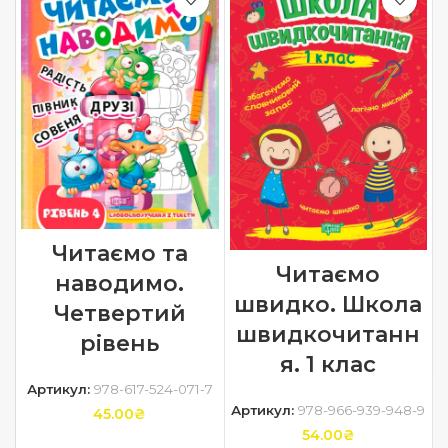
Читаємо та
Читаємо
наводимо.
швидко. Школа
Четвертий
швидкочитанн
рівень
я. 1 клас
Артикул:
978-617-524-071-7
Артикул:
978-966-939-948-9
45.00
₴
54.00
₴