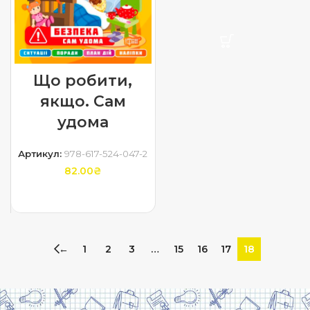
Що робити,
якщо. Сам
удома
Артикул:
978-617-524-047-2
82.00
₴
ДОДАТИ В КОШИК
←
1
2
3
…
15
16
17
18