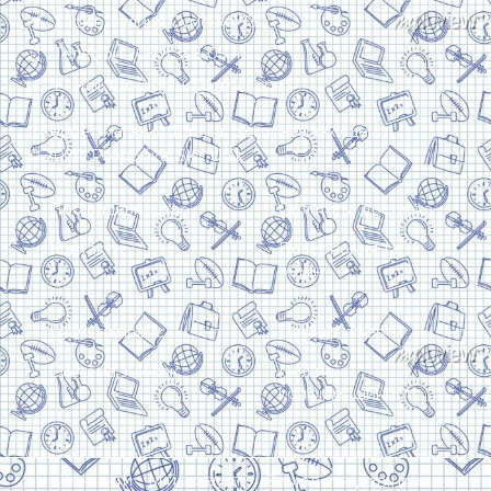
Харків, вулиця Сумська, 13
Телефон: (050) 305-05-41
E-Mail: torsingplus@gmail.com
Інтернет-магазин Торсінг. Усі права захищені
© 2024. Розробка:
Skill Unit
Про видавництво
Оплата та доставка
Контакти
Повернення та
обмін
Скачати прайс
Договір оферти
Система знижок
Політика
конфіденційності
Замовити дзвінок
Контакти
Мій аккаунт