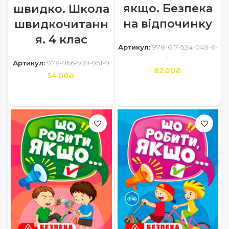
якщо. Безпека
швидко. Школа
на відпочинку
швидкочитанн
я. 4 клас
Артикул:
978-617-524-049-6-
1
Артикул:
978-966-939-951-9
82.00
₴
54.00
₴
ДОДАТИ В КОШИК
ДОДАТИ В КОШИК