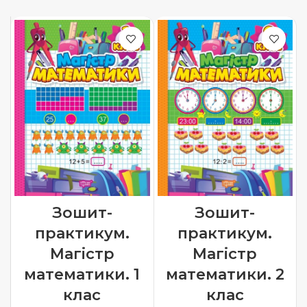
Зошит-
Зошит-
практикум.
практикум.
Магiстр
Магiстр
математики. 1
математики. 2
клас
клас