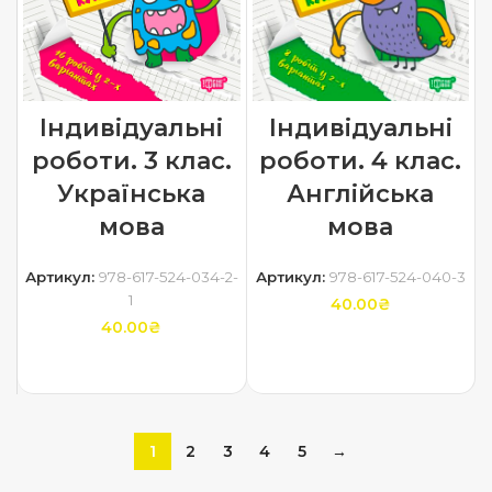
Індивідуальні
Індивідуальні
роботи. 3 клас.
роботи. 4 клас.
Українська
Англійська
мова
мова
Артикул:
978-617-524-034-2-
Артикул:
978-617-524-040-3
1
40.00
₴
40.00
₴
ДОДАТИ В КОШИК
ДОДАТИ В КОШИК
1
2
3
4
5
→