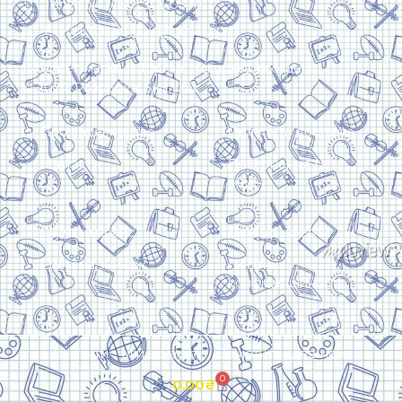
Телефон: (050) 305-05-41
E-Mail: torsingplus@gmail.com
Інтернет-магазин Торсінг. Усі права захищені
© 2024. Розробка:
Skill Unit
Про видавництво
Оплата та доставка
Контакти
Повернення та
обмін
Скачати прайс
Договір оферти
Система знижок
Політика
конфіденційності
Замовити дзвінок
Контакти
Мій аккаунт
0
0.00
₴