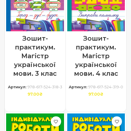
Зошит-
Зошит-
практикум.
практикум.
Магістр
Магістр
української
української
мови. 3 клас
мови. 4 клас
Артикул:
978-617-524-318-3
Артикул:
978-617-524-319-0
97.00
₴
97.00
₴
ДОДАТИ В КОШИК
ДОДАТИ В КОШИК