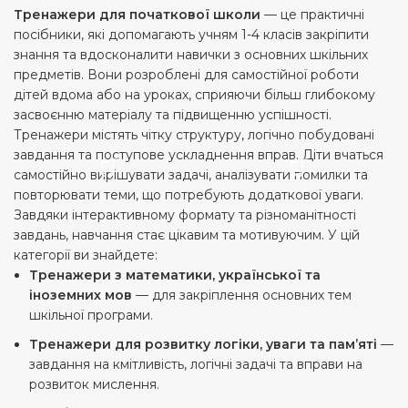
Тренажери для початкової школи
— це практичні
посібники, які допомагають учням 1-4 класів закріпити
знання та вдосконалити навички з основних шкільних
предметів. Вони розроблені для самостійної роботи
дітей вдома або на уроках, сприяючи більш глибокому
засвоєнню матеріалу та підвищенню успішності.
Тренажери містять чітку структуру, логічно побудовані
завдання та поступове ускладнення вправ. Діти вчаться
самостійно вирішувати задачі, аналізувати помилки та
повторювати теми, що потребують додаткової уваги.
Завдяки інтерактивному формату та різноманітності
завдань, навчання стає цікавим та мотивуючим. У цій
категорії ви знайдете:
Тренажери з математики, української та
іноземних мов
— для закріплення основних тем
шкільної програми.
Тренажери для розвитку логіки, уваги та пам’яті
—
завдання на кмітливість, логічні задачі та вправи на
розвиток мислення.