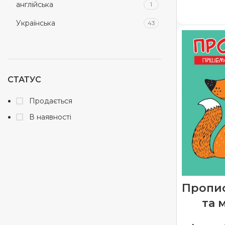
англійська
1
ДОДА
Українська
43
СТАТУС
Продається
В наявності
Пропи
та 