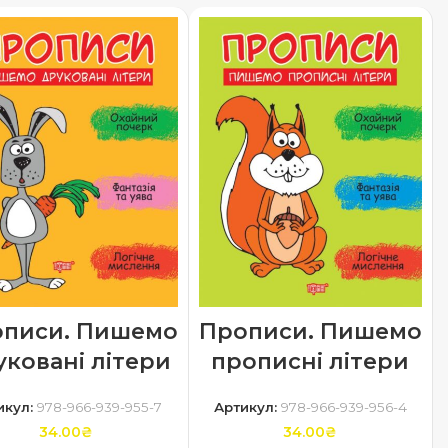
писи. Пишемо
Прописи. Пишемо
уковані літери
прописні літери
икул:
978-966-939-955-7
Артикул:
978-966-939-956-4
34.00
₴
34.00
₴