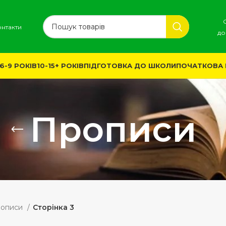
онтакти
до
6-9 РОКІВ
10-15+ РОКІВ
ПІДГОТОВКА ДО ШКОЛИ
ПОЧАТКОВА
Прописи
описи
Сторінка 3