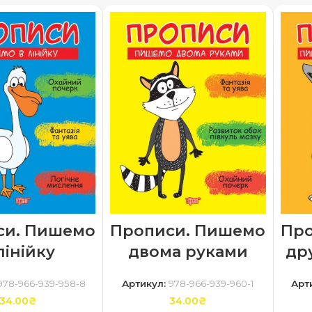
си. Пишемо
Прописи. Пишемо
Про
лінійку
двома руками
др
978-966-939-958-8
Артикул:
978-966-939-960-1
Арт
34.00
₴
34.00
₴