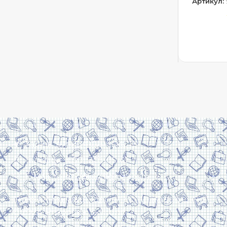
Артикул:
ДОДА
Харків, вулиця Сумська, 13
Телефон: (050) 305-05-41
E-Mail: torsingplus@gmail.com
Інтернет-магазин Торсінг. Усі права захищені
© 2024. Розробка:
Skill Unit