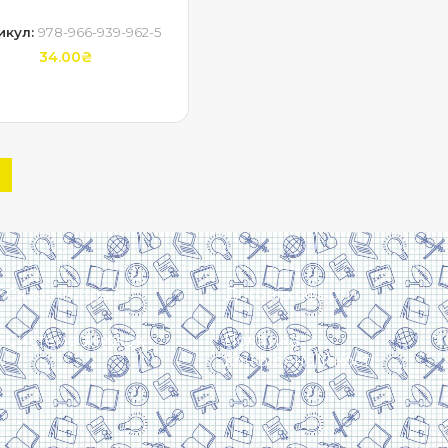
икул:
978-966-939-962-5
34.00
₴
ДОДАТИ В КОШИК
Скачати прайс
Договір оферти
Система знижок
Політика
конфіденційності