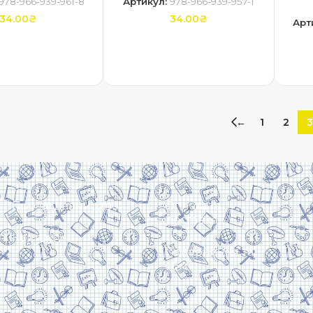
978-966-939-961-8
Артикул:
978-966-939-957-1
34.00
₴
34.00
₴
Арт
ТИ В КОШИК
ДОДАТИ В КОШИК
←
1
2
3
Про видавництво
Оплата та
доставка
Контакти
Повернення та
обмін