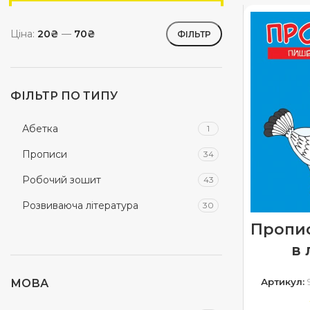
Ціна:
20₴
—
70₴
ФІЛЬТР
ФІЛЬТР ПО ТИПУ
Абетка
1
Прописи
34
Робочий зошит
43
Розвиваюча література
30
Пропи
в 
Артикул:
МОВА