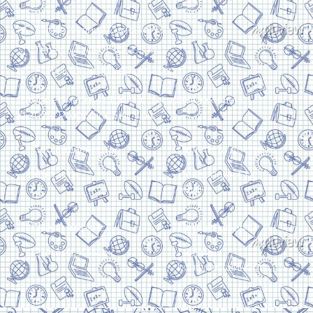
Харків, вулиця Сумська, 13
Телефон: (050) 305-05-41
E-Mail: torsingplus@gmail.com
Інтернет-магазин Торсінг. Усі права захищені
© 2024. Розробка:
Skill Unit
Про видавництво
Оплата та доставка
Контакти
Повернення та
обмін
Скачати прайс
Договір оферти
Система знижок
Політика
конфіденційності