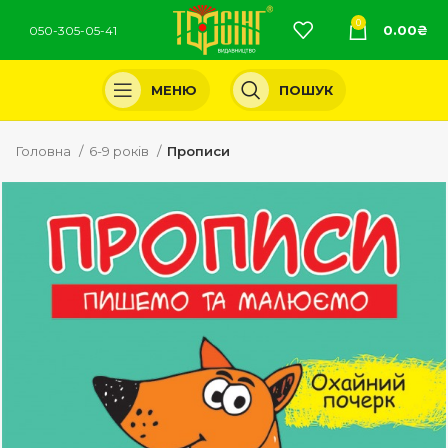
0
0.00
₴
050-305-05-41
МЕНЮ
ПОШУК
Головна
6-9 років
Прописи