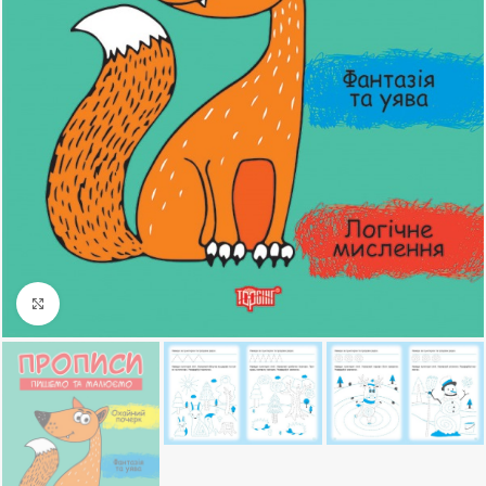
Клацніть, щоб збільшити