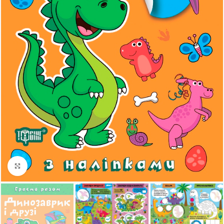
Клацніть, щоб збільшити