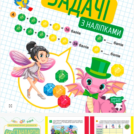
Клацніть, щоб збільшити