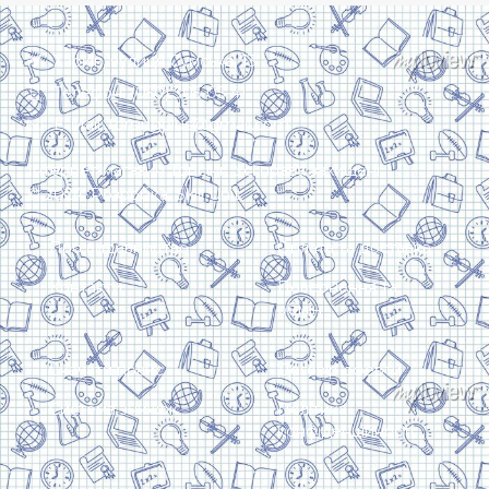
Харків, вулиця Сумська, 13
Телефон: (050) 305-05-41
E-Mail: torsingplus@gmail.com
Інтернет-магазин Торсінг. Усі права захищені
© 2024. Розробка:
Skill Unit
Про видавництво
Оплата та доставка
Контакти
Повернення та
обмін
Скачати прайс
Договір оферти
Система знижок
Політика
конфіденційності