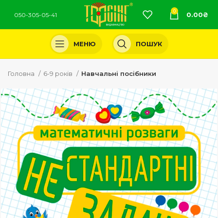
0
0.00
₴
050-305-05-41
МЕНЮ
ПОШУК
Головна
6-9 років
Навчальні посібники