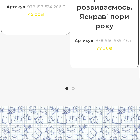
розвиваємось.
Артикул:
978-617-524-206-3
45.00
₴
Яскраві пори
року
ДОДАТИ В КОШИК
Артикул:
978-966-939-465-1
77.00
₴
ДОДАТИ В КОШИК
Про видавництво
Оплата та
доставка
Контакти