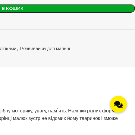
 В КОШИК
аліпками
,
Розвивайки для малечі
ібну моторику, увагу, пам`ять. Наліпки різних форм
орінці малюк зустріне відомих йому тваринок і зможе