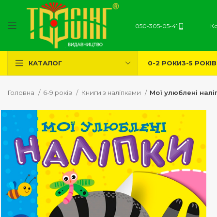
050-305-05-41
К
0-2 РОКИ
3-5 РОКІВ
КАТАЛОГ
Головна
6-9 років
Книги з наліпками
Мої улюблені налі