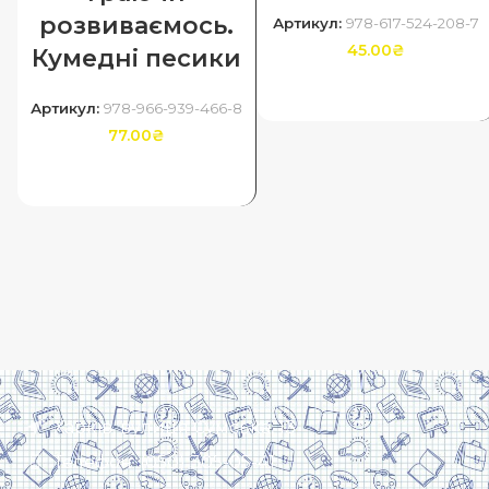
розвиваємось.
Артикул:
978-617-524-208-7
45.00
₴
Кумедні песики
ДОДАТИ В КОШИК
Артикул:
978-966-939-466-8
77.00
₴
ДОДАТИ В КОШИК
Харків, вулиця Сумська, 13
Телефон: (050) 305-05-41