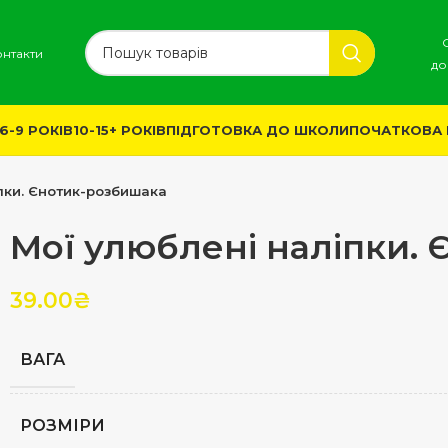
онтакти
до
6-9 РОКІВ
10-15+ РОКІВ
ПІДГОТОВКА ДО ШКОЛИ
ПОЧАТКОВА
пки. Єнотик-розбишака
Мої улюблені наліпки.
39.00
₴
ВАГА
РОЗМІРИ