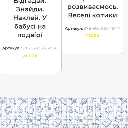
Відгадай.
розвиваємось.
Знайди.
Веселі котики
Наклей. У
бабусі на
Артикул:
978-966-939-464-4
подвірї
77.00
₴
ДОДАТИ В КОШИК
Артикул:
978-966-939-389-0
32.00
₴
ДОДАТИ В КОШИК
Скачати прайс
Договір оферти
Система знижок
Політика