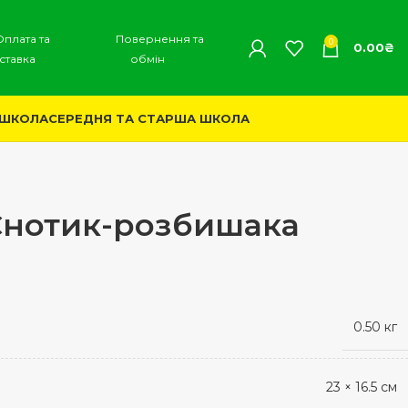
Оплата та
Повернення та
0
0.00
₴
ставка
обмін
 ШКОЛА
СЕРЕДНЯ ТА СТАРША ШКОЛА
 Єнотик-розбишака
0.50 кг
23 × 16.5 см