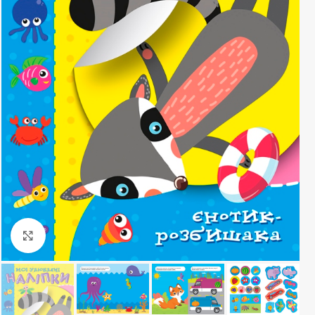
Клацніть, щоб збільшити