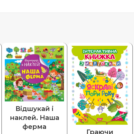
Відшукай і
наклей. Наша
ферма
Граючи