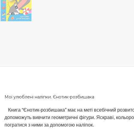
Мої улюблені наліпки. Єнотик-розбишака
Книга “Єнотик-розбишака” має на меті всебічний розвиток
допоможуть вивчити геометричні фігури. Яскраві, кольоро
погратися з ними за допомогою наліпок.