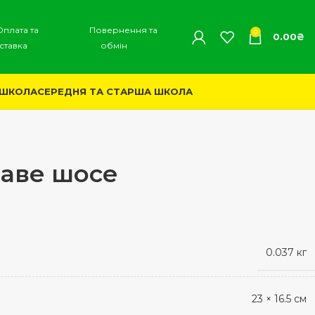
Оплата та
Повернення та
0
0.00
₴
ставка
обмін
 ШКОЛА
СЕРЕДНЯ ТА СТАРША ШКОЛА
ваве шосе
0.037 кг
23 × 16.5 см