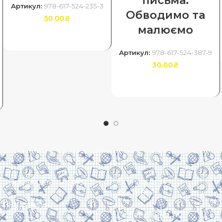
письма.
Артикул:
978-617-524-235-3
Обводимо та
50.00
₴
малюємо
ДОДАТИ В КОШИК
Артикул:
978-617-524-387-9
30.00
₴
ДОДАТИ В КОШИК
Про видавництво
Оплата та
доставка
Контакти
Повернення та