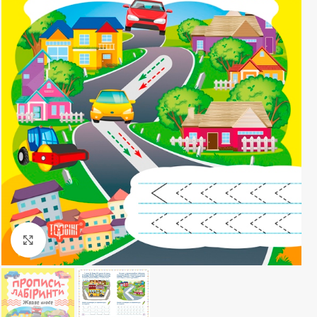
Клацніть, щоб збільшити