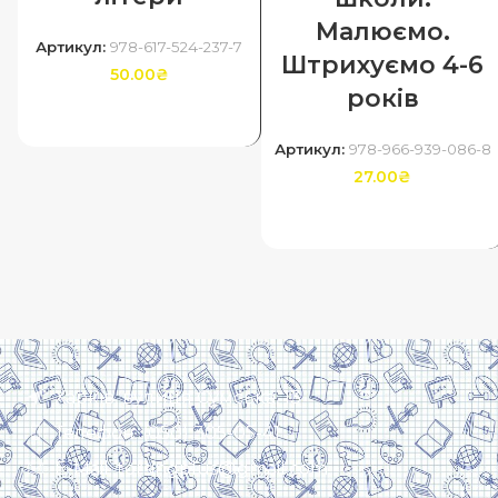
Малюємо.
Артикул:
978-617-524-237-7
Штрихуємо 4-6
50.00
₴
років
ДОДАТИ В КОШИК
Артикул:
978-966-939-086-8
27.00
₴
ДОДАТИ В КОШИК
Харків, вулиця Сумська, 13
Телефон: (050) 305-05-41
E-Mail: torsingplus@gmail.com