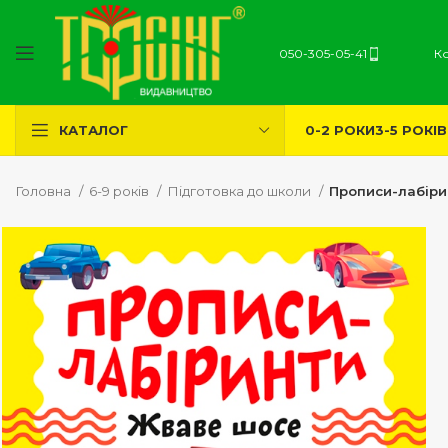
050-305-05-41
К
0-2 РОКИ
3-5 РОКІВ
КАТАЛОГ
Головна
6-9 років
Підготовка до школи
Прописи-лабіри