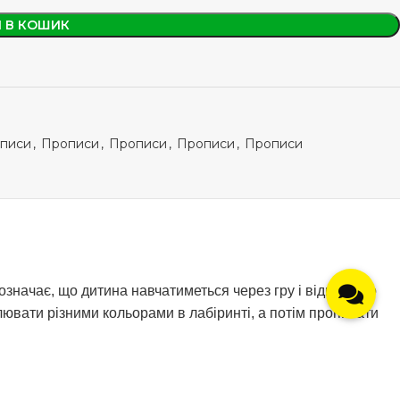
 В КОШИК
писи
,
Прописи
,
Прописи
,
Прописи
,
Прописи
означає, що дитина навчатиметься через гру і відповідно
ювати різними кольорами в лабіринті, а потім прописати