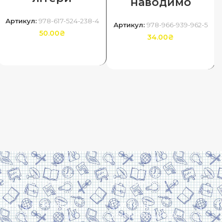
наводимо
Артикул:
978-617-524-238-4
Артикул:
978-966-939-962-5
50.00
₴
34.00
₴
ДОДАТИ В КОШИК
ДОДАТИ В КОШИК
Скачати прайс
Договір оферти
Система знижок
Політика
конфіденційності