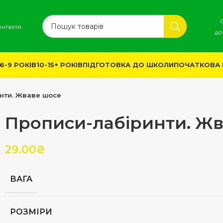
онтакти
до
6-9 РОКІВ
10-15+ РОКІВ
ПІДГОТОВКА ДО ШКОЛИ
ПОЧАТКОВА
нти. Жваве шосе
Прописи-лабіринти. Ж
29.00
₴
ВАГА
РОЗМІРИ