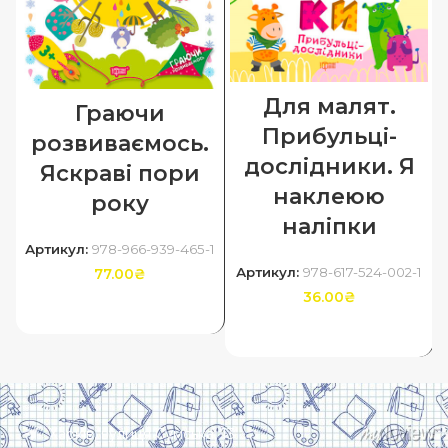
Для малят.
Граючи
Прибульці-
розвиваємось.
дослідники. Я
Яскраві пори
наклеюю
року
наліпки
Артикул:
978-966-939-465-1
Артикул:
978-617-524-002-1
77.00
₴
36.00
₴
ДОДАТИ В КОШИК
ДОДАТИ В КОШИК
Харків, вулиця Сумська, 13