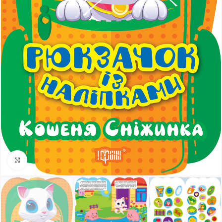
Клацніть, щоб збільшити