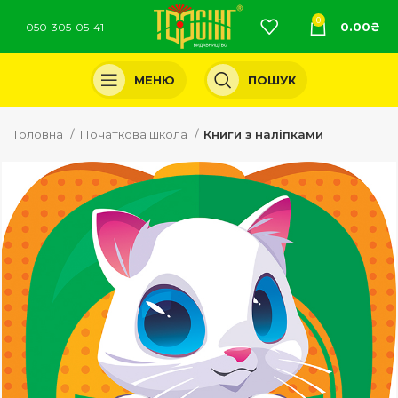
0
0.00
₴
050-305-05-41
МЕНЮ
ПОШУК
Головна
Початкова школа
Книги з наліпками