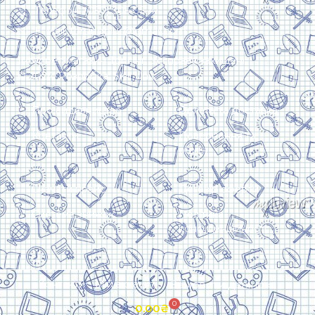
Телефон: (050) 305-05-41
E-Mail: torsingplus@gmail.com
Інтернет-магазин Торсінг. Усі права захищені
© 2024. Розробка:
Skill Unit
Про видавництво
Оплата та доставка
Контакти
Повернення та
обмін
Скачати прайс
Договір оферти
Система знижок
Політика
конфіденційності
Замовити дзвінок
Контакти
Мій аккаунт
0
0.00
₴