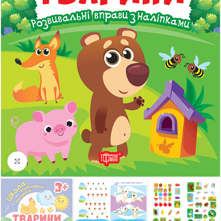
Клацніть, щоб збільшити