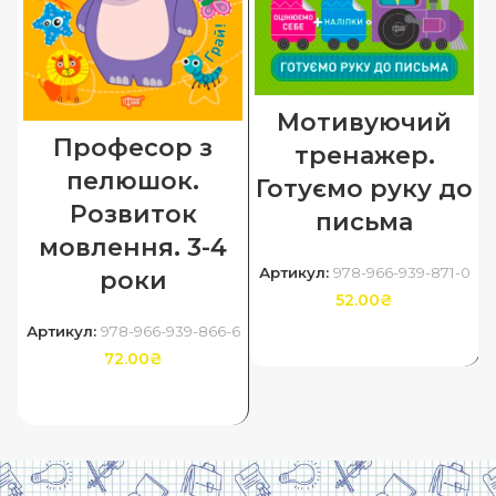
Мотивуючий
Професор з
тренажер.
пелюшок.
Готуємо руку до
Розвиток
письма
мовлення. 3-4
Артикул:
978-966-939-871-0
роки
52.00
₴
Артикул:
978-966-939-866-6
ДОДАТИ В КОШИК
72.00
₴
ДОДАТИ В КОШИК