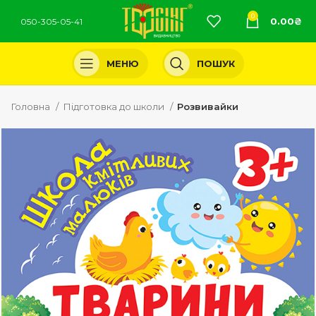
0
0.00
₴
050-305-05-41
МЕНЮ
ПОШУК
Головна
Підготовка до школи
Розвивайки