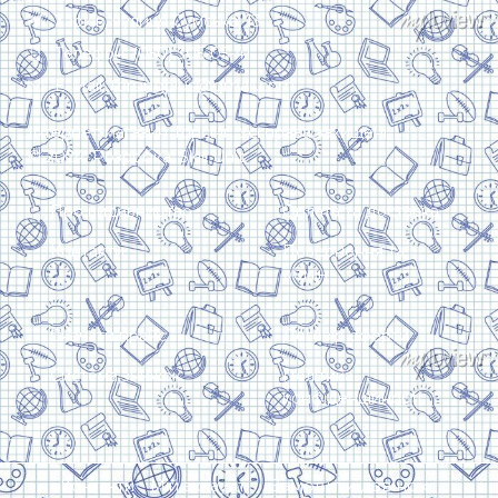
Харків, вулиця Сумська, 13
Телефон: (050) 305-05-41
E-Mail: torsingplus@gmail.com
Інтернет-магазин Торсінг. Усі права захищені
© 2024. Розробка:
Skill Unit
Про видавництво
Оплата та доставка
Контакти
Повернення та
обмін
Скачати прайс
Договір оферти
Система знижок
Політика
конфіденційності
Замовити дзвінок
Контакти
Мій аккаунт