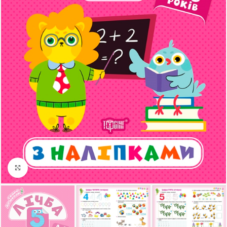
Клацніть, щоб збільшити