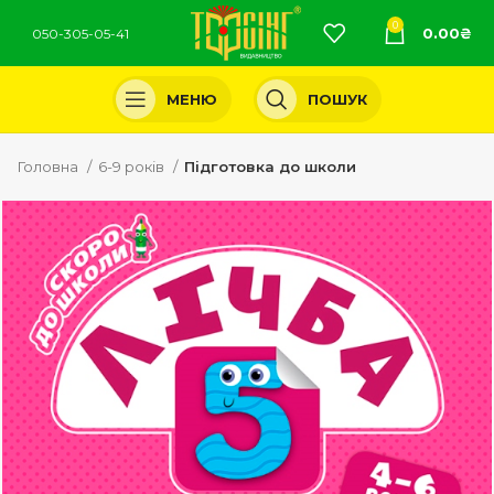
0
0.00
₴
050-305-05-41
МЕНЮ
ПОШУК
Головна
6-9 років
Підготовка до школи