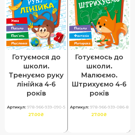
Готуємося до
Готуємось до
школи.
школи.
Тренуємо руку
Малюємо.
лінійка 4-6
Штрихуємо 4-6
років
років
Артикул:
978-966-939-090-5
Артикул:
978-966-939-086-8
27.00
₴
27.00
₴
ДОДАТИ В КОШИК
ДОДАТИ В КОШИК