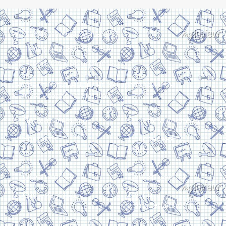
Харків, вулиця Сумська, 13
Телефон: (050) 305-05-41
E-Mail: torsingplus@gmail.com
Інтернет-магазин Торсінг. Усі права захищені
© 2024. Розробка:
Skill Unit
Про видавництво
Оплата та доставка
Контакти
Повернення та
обмін
Скачати прайс
Договір оферти
Система знижок
Політика
конфіденційності