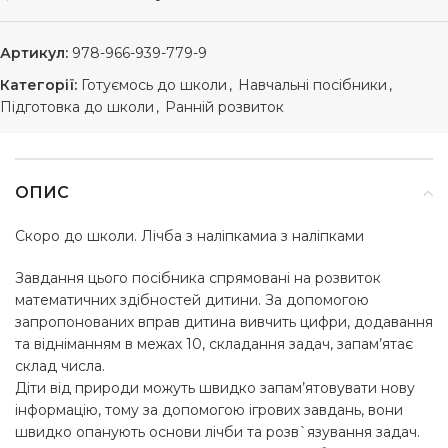
Артикул:
978-966-939-779-9
Категорії:
Готуємось до школи
,
Навчальні посібники
,
Підготовка до школи
,
Ранній розвиток
ОПИС
Скоро до школи. Лічба з наліпкамиа з наліпками
Завдання цього посібника спрямовані на розвиток
математичних здібностей дитини. За допомогою
запропонованих вправ дитина вивчить цифри, додавання
та відніманням в межах 10, складання задач, запам’ятає
склад числа.
Діти від природи можуть швидко запам’ятовувати нову
інформацію, тому за допомогою ігрових завдань, вони
швидко опанують основи лічби та розв`язування задач.