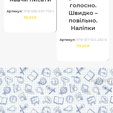
голосно.
Артикул:
978-966-939-759-1
Швидко –
56.00
₴
повільно.
Наліпки
ДОДАТИ В КОШИК
Артикул:
978-617-524-263-6
39.00
₴
ДОДАТИ В КОШИК
Харків, вулиця Сумська, 13
Телефон: (050) 305-05-41
E-Mail: torsingplus@gmail.com
Інтернет-магазин Торсінг. Усі права захищені
© 2024. Розробка:
Skill Unit