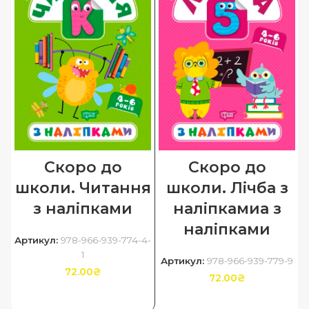
Скоро до
Скоро до
школи. Читання
школи. Лічба з
з наліпками
наліпкамиа з
наліпками
Артикул:
978-966-939-774-4-
1
Артикул:
978-966-939-779-9
72.00
₴
72.00
₴
ДОДАТИ В КОШИК
ДОДАТИ В КОШИК