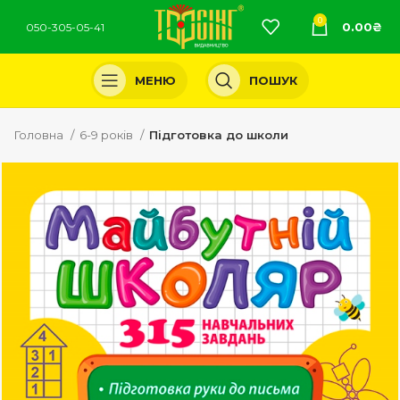
0
0.00
₴
050-305-05-41
МЕНЮ
ПОШУК
Головна
6-9 років
Підготовка до школи