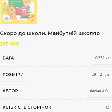
Скоро до школи. Майбутній школяр
285.00
₴
ВАГА
0.332 кг
РОЗМІРИ
29 × 21 см
АВТОР
Фісіна А.О.
КІЛЬКІСТЬ СТОРІНОК
112