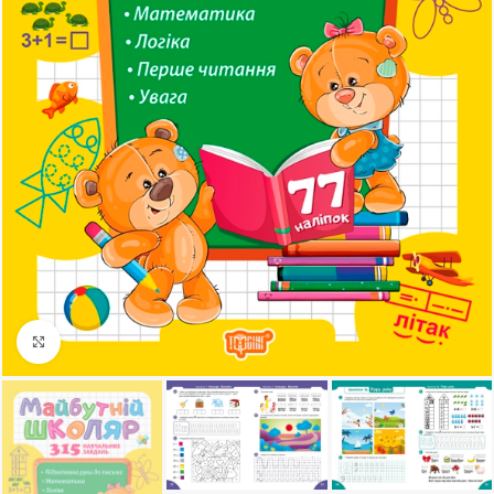
Клацніть, щоб збільшити