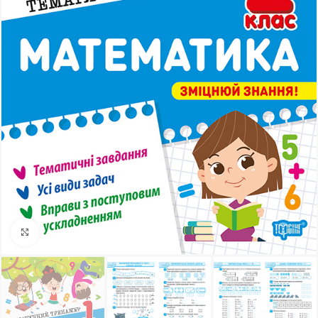
Клацніть, щоб збільшити