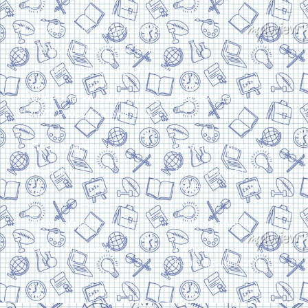
Харків, вулиця Сумська, 13
Телефон: (050) 305-05-41
E-Mail: torsingplus@gmail.com
Інтернет-магазин Торсінг. Усі права захищені
© 2024. Розробка:
Skill Unit
Про видавництво
Оплата та доставка
Контакти
Повернення та
обмін
Скачати прайс
Договір оферти
Система знижок
Політика
конфіденційності