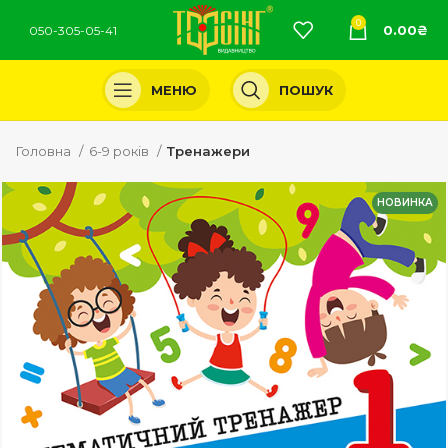
0
0.00
₴
050-305-05-41
МЕНЮ
ПОШУК
Головна
6-9 років
Тренажери
НОВИНКА