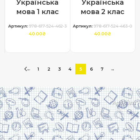
Українська
Українська
мова 1 клас
мова 2 клас
Артикул:
978-617-524-462-3
Артикул:
978-617-524-463-0
40.00
₴
40.00
₴
ДОДАТИ В КОШИК
ДОДАТИ В КОШИК
←
1
2
3
4
5
6
7
→
Харків, вулиця Сумська, 13
Телефон: (050) 305-05-41
E-Mail: torsingplus@gmail.com
Інтернет-магазин Торсінг. Усі права захищені