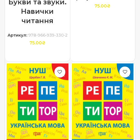
Букви та звуки.
75.00
₴
Навички
ДОДАТИ В КОШИК
читання
Артикул:
978-966-939-330-2
75.00
₴
ДОДАТИ В КОШИК