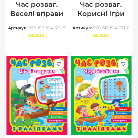
Час розваг.
Час розваг.
Веселі вправи
Корисні ігри
Артикул:
978-617-524-372-5
Артикул:
978-617-524-371-8
65.00
₴
65.00
₴
ДОДАТИ В КОШИК
ДОДАТИ В КОШИК