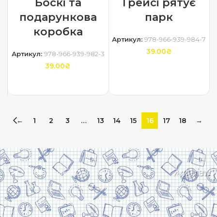
Боскі та
Грейсі рятує
подарункова
парк
коробка
Артикул:
978-966-939-984-7
39.00
₴
Артикул:
978-966-939-982-3
39.00
₴
ДОДАТИ В КОШИК
ДОДАТИ В КОШИК
←
1
2
3
…
13
14
15
16
17
18
→
Харків, вулиця Сумська, 13
Телефон: (050) 305-05-41
E-Mail: torsingplus@gmail.com