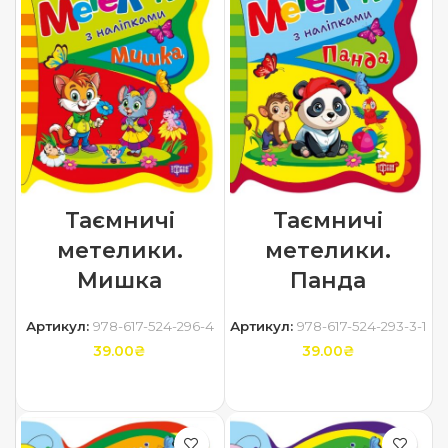
Таємничі
Таємничі
метелики.
метелики.
Мишка
Панда
Артикул:
978-617-524-296-4
Артикул:
978-617-524-293-3-1
39.00
₴
39.00
₴
ДОДАТИ В КОШИК
ДОДАТИ В КОШИК