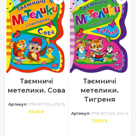
Таємничі
Таємничі
метелики. Сова
метелики.
Тигреня
Артикул:
978-617-524-292-6
39.00
₴
Артикул:
978-617-524-294-0
39.00
₴
ДОДАТИ В КОШИК
ДОДАТИ В КОШИК