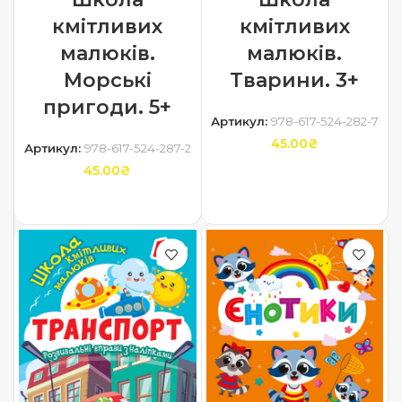
кмітливих
кмітливих
малюків.
малюків.
Морські
Тварини. 3+
пригоди. 5+
Артикул:
978-617-524-282-7
45.00
₴
Артикул:
978-617-524-287-2
45.00
₴
ДОДАТИ В КОШИК
ДОДАТИ В КОШИК