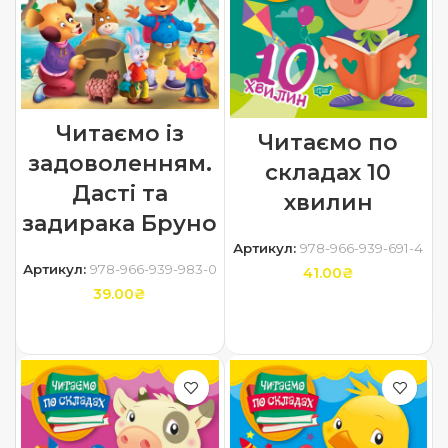
Читаємо із
Читаємо по
задоволенням.
складах 10
Дасті та
хвилин
задирака Бруно
Артикул:
978-966-939-691-4
Артикул:
978-966-939-983-0
41.00
₴
39.00
₴
ДОДАТИ В КОШИК
ДОДАТИ В КОШИК