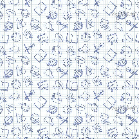
Харків, вулиця Сумська, 13
Телефон: (050) 305-05-41
E-Mail: torsingplus@gmail.com
Інтернет-магазин Торсінг. Усі права захищені
© 2024. Розробка:
Skill Unit
Про видавництво
Оплата та доставка
Контакти
Повернення та
обмін
Скачати прайс
Договір оферти
Система знижок
Політика
конфіденційності