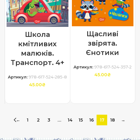
Щасливі
Школа
звірята.
кмітливих
Єнотики
малюків.
Транспорт. 4+
Артикул:
978-617-524-357-2
45.00
₴
Артикул:
978-617-524-285-8
45.00
₴
ДОДАТИ В КОШИК
ДОДАТИ В КОШИК
←
1
2
3
…
14
15
16
17
18
→