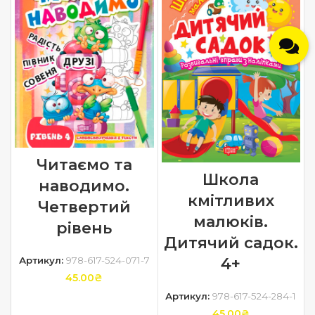
Читаємо та
Школа
наводимо.
кмітливих
Четвертий
малюків.
рівень
Дитячий садок.
Артикул:
978-617-524-071-7
4+
45.00
₴
Артикул:
978-617-524-284-1
ДОДАТИ В КОШИК
45.00
₴