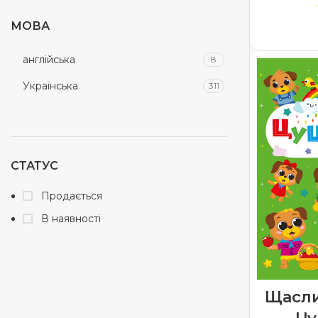
Іноземні мови
7
МОВА
ДОДА
історії для читання
11
англійська
8
Казки
3
Українська
311
Книга-гра
39
Книга-тренажер
8
книги з наліпками
201
СТАТУС
Навчаємося читати
23
Продається
Новорічні книжки
20
В наявності
Підготовка до школи
6
Прописи
40
Робочий зошит
53
Щасли
Ровиток дитини
62