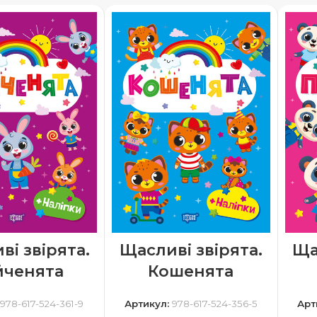
ві звірята.
Щасливі звірята.
Ща
йченята
Кошенята
:
978-617-524-361-9
Артикул:
978-617-524-356-5
Арт