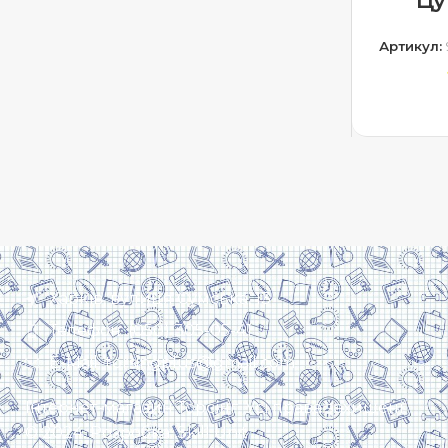
Цу
Розвиваюча література
153
Артикул:
Словник
1
Читаємо дітям
6
ДОДА
Читаємо самостійно
12
Харків, вулиця Сумська, 13
Телефон: (050) 305-05-41
E-Mail: torsingplus@gmail.com
Інтернет-магазин Торсінг. Усі права захищені
© 2024. Розробка:
Skill Unit