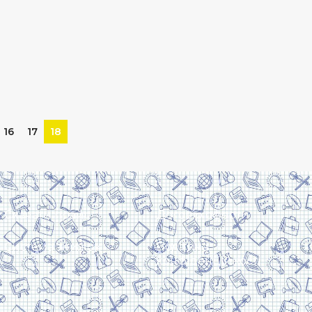
16
17
18
Скачати прайс
Договір оферти
Система знижок
Політика
конфіденційності