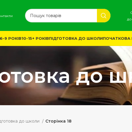
онтакти
до
6-9 РОКІВ
10-15+ РОКІВ
ПІДГОТОВКА ДО ШКОЛИ
ПОЧАТКОВА
отовка до 
дготовка до школи
Сторінка 18