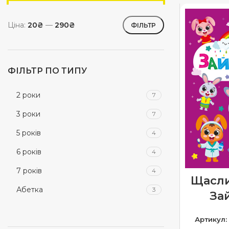
Ціна:
20₴
—
290₴
ФІЛЬТР
ФІЛЬТР ПО ТИПУ
2 роки
7
3 роки
7
5 років
4
6 років
4
7 років
4
Щасли
Абетка
3
За
Апплікації
1
Артикул
Зимові книги
14