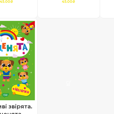
45.00
₴
45.00
₴
ТИ В КОШИК
ДОДАТИ В КОШИК
ві звірята.