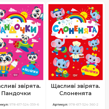
сливі звірята.
Щасливі звірята.
Пандочки
Слоненята
икул:
978-617-524-359-6
Артикул:
978-617-524-360-2