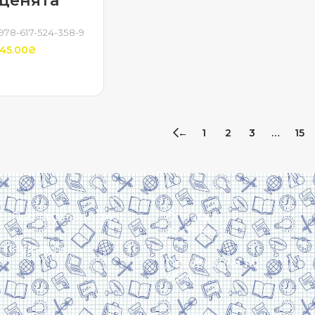
ценята
978-617-524-358-9
45.00
₴
ТИ В КОШИК
←
1
2
3
…
15
Про видавництво
Оплата та
доставка
Контакти
Повернення та
обмін