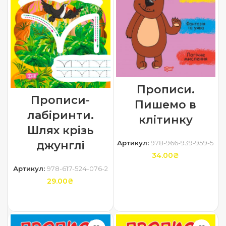
Прописи.
Прописи-
Пишемо в
лабіринти.
клітинку
Шлях крізь
Артикул:
978-966-939-959-5
джунглі
34.00
₴
Артикул:
978-617-524-076-2
ДОДАТИ В КОШИК
29.00
₴
ДОДАТИ В КОШИК