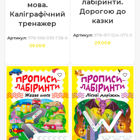
лабіринти.
мова.
Дорогою до
Каліграфічний
казки
тренажер
Артикул:
978-617-524-075-5
Артикул:
978-966-939-738-6
29.00
₴
59.00
₴
ДОДАТИ В КОШИК
ДОДАТИ В КОШИК