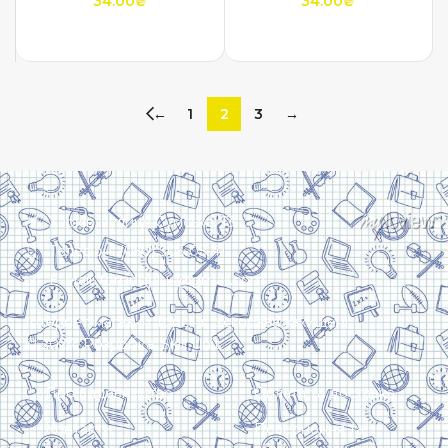
34.00
₴
34.00
₴
ДОДАТИ В КОШИК
ДОДАТИ В КОШИК
←
1
2
3
→
Харків, вулиця Сумська, 13
Телефон: (050) 305-05-41
E-Mail: torsingplus@gmail.com
Інтернет-магазин Торсінг. Усі права захищені
© 2024. Розробка:
Skill Unit
Про видавництво
Оплата та доставка
Контакти
Повернення та