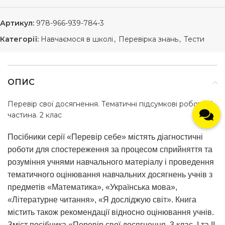
Артикул:
978-966-939-784-3
Категорії:
Навчаємося в школі
,
Перевірка знань
,
Тести
ОПИС
Перевір свої досягнення. Тематичні підсумкові роботи ІI
частина. 2 клас
Посібники серії «Перевір себе» містять діагностичні
роботи для спостереження за процесом сприйняття та
розуміння учнями навчального матеріалу і проведення
тематичного оцінювання навчальних досягнень учнів з
предметів «Математика», «Українська мова»,
«Літературне читання», «Я досліджую світ». Книга
містить також рекомендації відносно оцінювання учнів.
Зміст посібника «Перевір свої досягнення. 3 клас. I та II