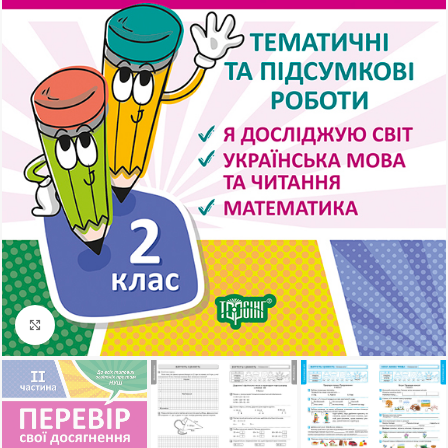
Клацніть, щоб збільшити