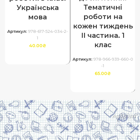
Тематичні
Українська
роботи на
мова
кожен тиждень
Артикул:
978-617-524-034-2-
ІІ частина. 1
1
клас
40.00
₴
ДОДАТИ В КОШИК
Артикул:
978-966-939-660-0
-1
65.00
₴
ДОДАТИ В КОШИК
Харків, вулиця Сумська, 13
Телефон: (050) 305-05-41
E-Mail: torsingplus@gmail.com